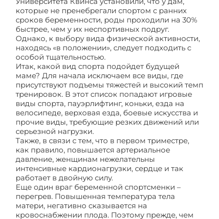
Университета Квинса установили, что у дам,
которые не пренебрегали спортом с ранних
сроков беременности, роды проходили на 30%
быстрее, чем у их неспортивных подруг.
Однако, к выбору вида физической активности,
находясь «в положении», следует подходить с
особой тщательностью.
Итак, какой вид спорта подойдет будущей
маме? Для начала исключаем все виды, где
присутствуют подъемы тяжестей и высокий темп
тренировок. В этот список попадают игровые
виды спорта, пауэрлифтинг, коньки, езда на
велосипеде, верховая езда, боевые искусства и
прочие виды, требующие резких движений или
серьезной нагрузки.
Также, в связи с тем, что в первом триместре,
как правило, повышается артериальное
давление, женщинам нежелательны
интенсивные кардионагрузки, сердце и так
работает в двойную силу.
Еще один враг беременной спортсменки –
перегрев. Повышенная температура тела
матери, негативно сказывается на
кровоснабжении плода. Поэтому прежде, чем