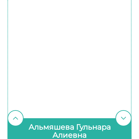
Альмяшева Гульнара
Алиевна