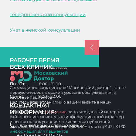
Телефон женской консультации
Учет в женской консультации
РАБОЧЕЕ ВРЕМЯ
ВСЕХ КЛИНИК:
Пн - Пт
8:00 - 21:00
Сеть медицинских центров "Московский доктор" – это, в
первую очередь, высокий уровень обслуживания и
Сб - Вс
8:00 - 20:00
здоровье пациентов
Делитесь впечатлениями о вашем визите в нашу
КОНТАКТНАЯ
клинику
ИНФОРМАЦИЯ:
Обращаем ваше
внимание
на то, что данный интернет-
сайт носит исключительно информационный характер
и ни при каких условиях не является публичной
Единый номер для всех клиник
офертой, определяемой положениями статьи 437 ГК РФ
информация для пациентов
+7 (499) 600-03-03