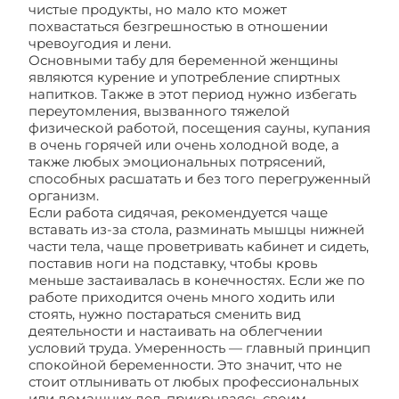
чистые продукты, но мало кто может
похвастаться безгрешностью в отношении
чревоугодия и лени.
Основными табу для беременной женщины
являются курение и употребление спиртных
напитков. Также в этот период нужно избегать
переутомления, вызванного тяжелой
физической работой, посещения сауны, купания
в очень горячей или очень холодной воде, а
также любых эмоциональных потрясений,
способных расшатать и без того перегруженный
организм.
Если работа сидячая, рекомендуется чаще
вставать из-за стола, разминать мышцы нижней
части тела, чаще проветривать кабинет и сидеть,
поставив ноги на подставку, чтобы кровь
меньше застаивалась в конечностях. Если же по
работе приходится очень много ходить или
стоять, нужно постараться сменить вид
деятельности и настаивать на облегчении
условий труда. Умеренность — главный принцип
спокойной беременности. Это значит, что не
стоит отлынивать от любых профессиональных
или домашних дел, прикрываясь своим