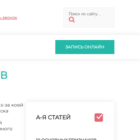
ь звонок
ЗАПИСЬ ОНЛАЙН
ОВ
з-за коей
иска
А-Я СТАТЕЙ
й
иного