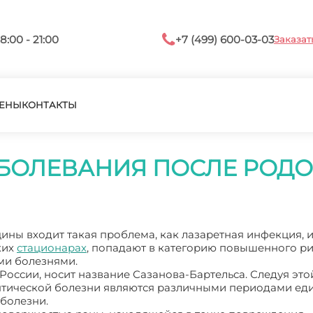
8:00 - 21:00
+7 (499) 600-03-03
Заказат
ЕНЫ
КОНТАКТЫ
БОЛЕВАНИЯ ПОСЛЕ РОД
ы входит такая проблема, как лазаретная инфекция, и
ких
стационарах
, попадают в категорию повышенного р
ми болезнями.
России, носит название Сазанова-Бартельса. Следуя это
птической болезни являются различными периодами ед
болезни.