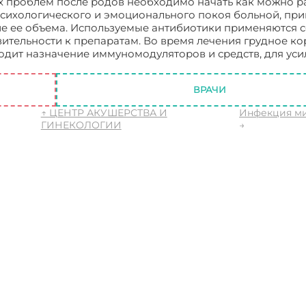
 проблем после родов необходимо начать как можно р
психологического и эмоционального покоя больной, пр
ие ее объема. Используемые антибиотики применяются 
вительности к препаратам. Во время лечения грудное к
одит назначение иммуномодуляторов и средств, для ус
ле родов
ВРАЧИ
↑ ЦЕНТР АКУШЕРСТВА И
Инфекция м
ГИНЕКОЛОГИИ
→