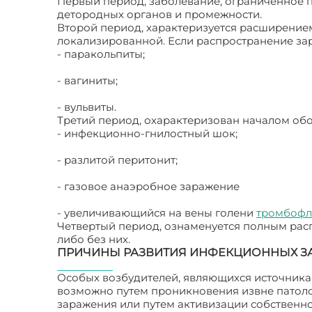
Первый период, заболевание, ограниченное 
детородных органов и промежности.
Второй период, характеризуется расширением
локализированной. Если распространение зар
- паракольпиты;
- вагиниты;
- вульвиты.
Третий период, охарактеризован началом об
- инфекционно-гнилостный шок;
- разлитой перитонит;
- газовое анаэробное заражение
- увеличивающийся на вены голени
тромбофл
Четвертый период, ознаменуется полным расп
либо без них.
ПРИЧИНЫ РАЗВИТИЯ ИНФЕКЦИОННЫХ З
Особых возбудителей, являющихся источника
возможно путем проникновения извне патоло
заражения или путем активизации собственн