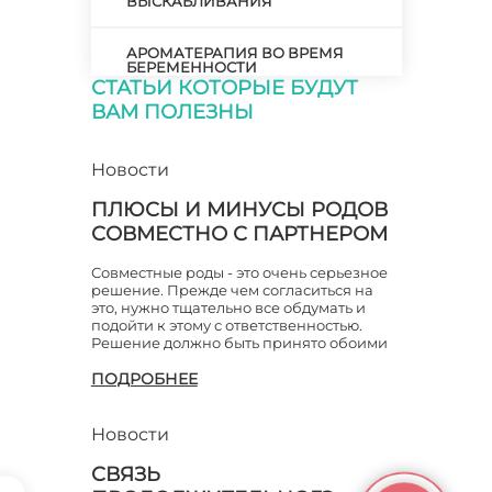
ВЫСКАБЛИВАНИЯ
АРОМАТЕРАПИЯ ВО ВРЕМЯ
БЕРЕМЕННОСТИ
СТАТЬИ КОТОРЫЕ БУДУТ
ВАМ ПОЛЕЗНЫ
БАКТЕРИАЛЬНЫЙ ВАГИНОЗ
Новости
БАРТОЛИНИТ
ПЛЮСЫ И МИНУСЫ РОДОВ
БЕРЕМЕНЕТЬ ПОСЛЕ
СОВМЕСТНО С ПАРТНЕРОМ
ВЫСКАБЛИВАНИЯ
Совместные роды - это очень серьезное
БЕРЕМЕННАЯ ЖЕНЩИНА И
решение. Прежде чем согласиться на
СПОРТ
это, нужно тщательно все обдумать и
подойти к этому с ответственностью.
Решение должно быть принято обоими
БЕРЕМЕННОСТЬ - ЭТО НЕ
СТРАШНО
ПОДРОБНЕЕ
БЕРЕМЕННОСТЬ БЕЗ ТРЕВОГ
Новости
СВЯЗЬ
БЕРЕМЕННОСТЬ ВПЕРВЫЕ:
КАКОВ ИДЕАЛЬНЫЙ ВОЗРАСТ