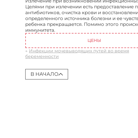
Излечение при возникновении инфекционных
Целями при излечении есть предоставление 
антибиотиков, очистка крови и восстановлен
определенного источника болезни и ее чувст
ребенка прекращается. Помимо этого происх
иммунитета.
Инфекционные заболевания пос
ЦЕНЫ
←
Инфекции мочевыводящих путей во время
беременности
В НАЧАЛО