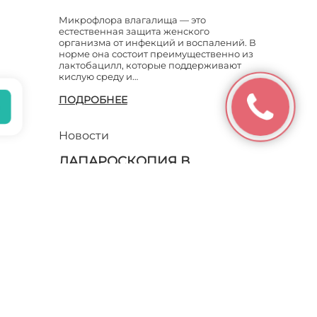
ВЫСКАБЛИВАНИЯ
Микрофлора влагалища — это
естественная защита женского
АРОМАТЕРАПИЯ ВО ВРЕМЯ
организма от инфекций и воспалений. В
БЕРЕМЕННОСТИ
норме она состоит преимущественно из
лактобацилл, которые поддерживают
БАКТЕРИАЛЬНЫЙ ВАГИНОЗ
кислую среду и…
ПОДРОБНЕЕ
БАРТОЛИНИТ
Новости
БЕРЕМЕНЕТЬ ПОСЛЕ
ВЫСКАБЛИВАНИЯ
ЛАПАРОСКОПИЯ В
ГИНЕКОЛОГИИ
БЕРЕМЕННАЯ ЖЕНЩИНА И
СПОРТ
Именно в гинекологии
лапароскопический метод нашел
широкое применение. Сквозь прокол в
БЕРЕМЕННОСТЬ - ЭТО НЕ
полость брюшины проникают особые
СТРАШНО
приспособления (троакары),
представляющие собой
БЕРЕМЕННОСТЬ БЕЗ ТРЕВОГ
ПОДРОБНЕЕ
БЕРЕМЕННОСТЬ ВПЕРВЫЕ:
КАКОВ ИДЕАЛЬНЫЙ ВОЗРАСТ