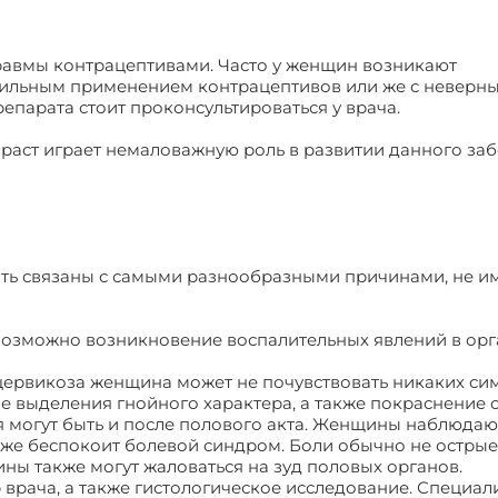
травмы контрацептивами. Часто у женщин возникают
вильным применением контрацептивов или же с неверн
парата стоит проконсультироваться у врача.
зраст играет немаловажную роль в развитии данного заб
быть связаны с самыми разнообразными причинами, не
 возможно возникновение воспалительных явлений в орг
ервикоза женщина может не почувствовать никаких си
 выделения гнойного характера, а также покраснение 
 могут быть и после полового акта. Женщины наблюдаю
кже беспокоит болевой синдром. Боли обычно не острые,
ы также могут жаловаться на зуд половых органов.
врача, а также гистологическое исследование. Специал