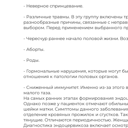
- Неверное спринцевание.
- Различные травмы. В эту группу включены 
разнообразные причины, связанные с непра
выбором. Перед применением выбранного пре
- Чересчур раннее начало половой жизни. Во
- Аборты.
- Роды.
- Гормональные нарушения, которые могут 
отношения к патологии половых органов.
- Сниженный иммунитет. Именно из-за этого
малого таза.
На самых ранних этапах формирования эндоц
Однако позже у пациенток отмечают обильные
шейки матки. Симптомы данного заболевания
отделение кровяных прожилок и сгустков. Та
тянущие. Отличаются периодичностью. Женщин
Диагностика эндоцервикоза включает осмотр 