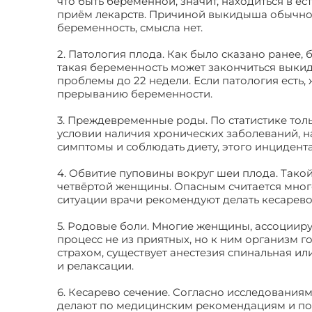
что быть беременной, значит, находиться в е
приём лекарств. Причиной выкидыша обычно я
беременность, смысла нет.
2. Патология плода. Как было сказано ранее
такая беременность может закончиться выки
проблемы до 22 недели. Если патология есть
прерыванию беременности.
3. Преждевременные роды. По статистике тол
условии наличия хронических заболеваний, н
симптомы и соблюдать диету, этого инцидент
4. Обвитие пуповины вокруг шеи плода. Тако
четвёртой женщины. Опасным считается много
ситуации врачи рекомендуют делать кесарево
5. Родовые боли. Многие женщины, ассоциир
процесс не из приятных, но к ним организм г
страхом, существует анестезия спинальная и
и релаксации.
6. Кесарево сечение. Согласно исследованиям
делают по медицинским рекомендациям и по п