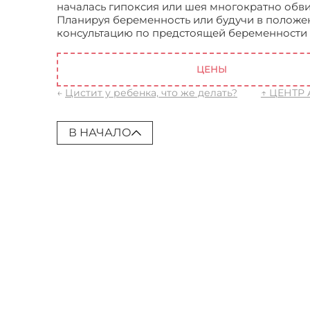
началась гипоксия или шея многократно обви
Планируя беременность или будучи в положен
консультацию по предстоящей беременности и
беременные?
ЦЕНЫ
←
Цистит у ребенка, что же делать?
↑ ЦЕНТР
В НАЧАЛО