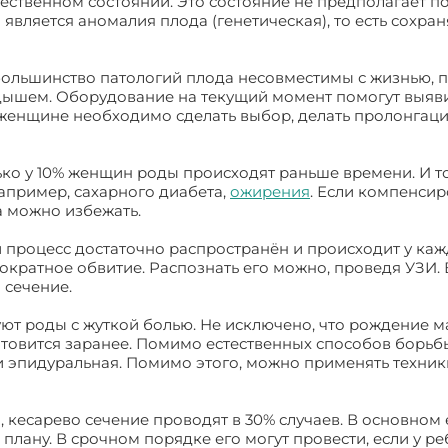
стественном состоянии. Это состояние не предполагает 
вляется аномалия плода (генетическая), то есть сохран
, большинство патологий плода несовместимы с жизнью, 
дышем. Оборудование на текущий момент помогут выяви
, женщине необходимо сделать выбор, делать пролонгац
ько у 10% женщин роды происходят раньше времени. И то
апример, сахарного диабета,
ожирения
. Если компенсир
а можно избежать.
й процесс достаточно распространён и происходит у ка
кратное обвитие. Распознать его можно, проведя УЗИ. 
 сечение.
уют роды с жуткой болью. Не исключено, что рождение 
отовится заранее. Помимо естественных способов борьб
ли эпидуральная. Помимо этого, можно применять техни
, кесарево сечение проводят в 30% случаев. В основном 
лану. В срочном порядке его могут провести, если у р