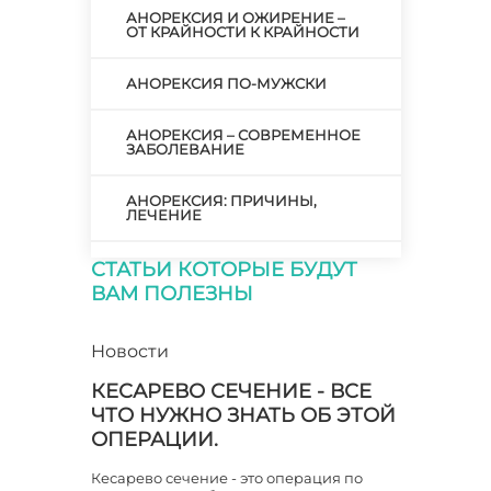
АНОРЕКСИЯ И ОЖИРЕНИЕ –
ОТ КРАЙНОСТИ К КРАЙНОСТИ
АНОРЕКСИЯ ПО-МУЖСКИ
АНОРЕКСИЯ – СОВРЕМЕННОЕ
ЗАБОЛЕВАНИЕ
АНОРЕКСИЯ: ПРИЧИНЫ,
ЛЕЧЕНИЕ
СТАТЬИ КОТОРЫЕ БУДУТ
АНОРЕКСИЯ: ПРИЧИНЫ,
СИМПТОМАТИКА, ТАКТИКА
ВАМ ПОЛЕЗНЫ
ЛЕЧЕНИЯ
АНОРЕКСИЯ: СОЗНАТЕЛЬНАЯ
Новости
И ВЫНУЖДЕННАЯ
КЕСАРЕВО СЕЧЕНИЕ - ВСЕ
ЧТО НУЖНО ЗНАТЬ ОБ ЭТОЙ
АНОРЕКСИЯ: ТРЕВОЖНЫЕ
СИМПТОМЫ И ПОМОЩЬ
ОПЕРАЦИИ.
Кесарево сечение - это операция по
АНТИБИОТИКИ ПОСЛЕ