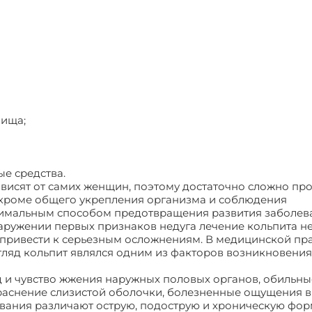
лища;
ые средства.
висят от самих женщин, поэтому достаточно сложно пр
 кроме общего укрепления организма и соблюдения
тимальным способом предотвращения развития заболев
аружении первых признаков недуга лечение кольпита н
 привести к серьезным осложнениям. В медицинской пр
гляд кольпит являлся одним из факторов возникновения
д и чувство жжения наружных половых органов, обильны
раснение слизистой оболочки, болезненные ощущения в
вания различают острую, подострую и хроническую фор