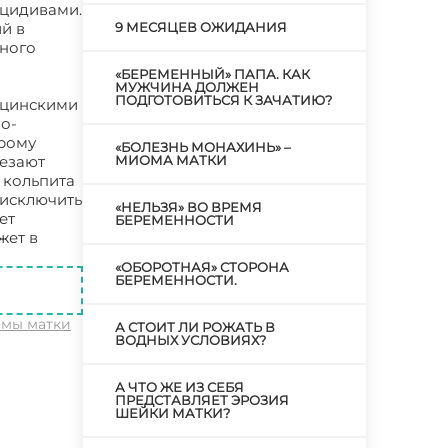
ецидивами.
й в
9 МЕСЯЦЕВ ОЖИДАНИЯ
чного
«БЕРЕМЕННЫЙ» ПАПА. КАК
МУЖЧИНА ДОЛЖЕН
ПОДГОТОВИТЬСЯ К ЗАЧАТИЮ?
ицинскими
о-
трому
«БОЛЕЗНЬ МОНАХИНЬ» –
чезают
МИОМА МАТКИ
 кольпита
 исключить
«НЕЛЬЗЯ» ВО ВРЕМЯ
ет
БЕРЕМЕННОСТИ
жет в
«ОБОРОТНАЯ» СТОРОНА
БЕРЕМЕННОСТИ.
мы матки
А СТОИТ ЛИ РОЖАТЬ В
ВОДНЫХ УСЛОВИЯХ?
А ЧТО ЖЕ ИЗ СЕБЯ
ПРЕДСТАВЛЯЕТ ЭРОЗИЯ
ШЕЙКИ МАТКИ?