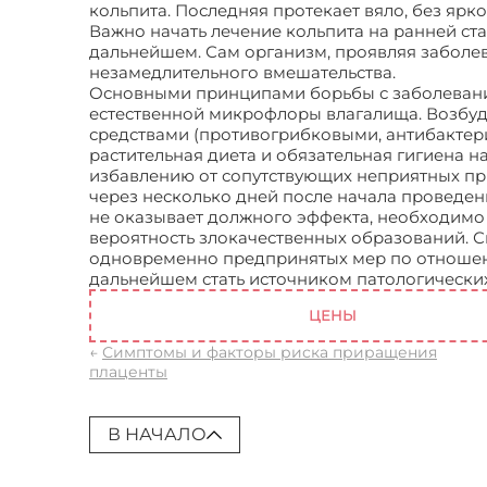
кольпита. Последняя протекает вяло, без яр
Важно начать лечение кольпита на ранней ст
дальнейшем. Сам организм, проявляя заболе
незамедлительного вмешательства.
Основными принципами борьбы с заболевани
естественной микрофлоры влагалища. Возбуд
средствами (противогрибковыми, антибакте
растительная диета и обязательная гигиена 
избавлению от сопутствующих неприятных пр
через несколько дней после начала проведени
не оказывает должного эффекта, необходимо 
вероятность злокачественных образований. 
одновременно предпринятых мер по отношени
дальнейшем стать источником патологическ
ЦЕНЫ
←
Симптомы и факторы риска приращения
плаценты
В НАЧАЛО