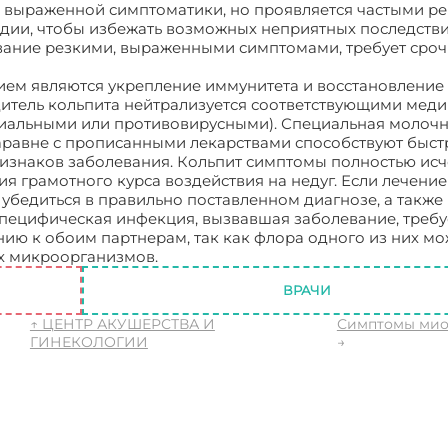
ко выраженной симптоматики, но проявляется частыми р
адии, чтобы избежать возможных неприятных последстви
вание резкими, выраженными симптомами, требует сро
ем являются укрепление иммунитета и восстановление
итель кольпита нейтрализуется соответствующими мед
риальными или противовирусными). Специальная молочн
наравне с прописанными лекарствами способствуют быс
изнаков заболевания. Кольпит симптомы полностью ис
я грамотного курса воздействия на недуг. Если лечение
убедиться в правильно поставленном диагнозе, а также
Специфическая инфекция, вызвавшая заболевание, требу
ю к обоим партнерам, так как флора одного из них мо
их микроорганизмов.
Симптомы кольпита
ВРАЧИ
↑ ЦЕНТР АКУШЕРСТВА И
Симптомы мио
ГИНЕКОЛОГИИ
→