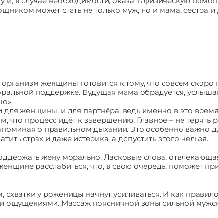
 и, в случае необходимости, оказать физическую помощ
щником может стать не только муж, но и мама, сестра и
– организм женщины готовится к тому, что совсем скоро 
моральной поддержке. Будущая мама обрадуется, услыша
шо».
 и для женщины, и для партнёра, ведь именно в это врем
ом, что процесс идёт к завершению. Главное – не терять 
апоминая о правильном дыхании. Это особенно важно д
ить страх и даже истерика, а допустить этого нельзя.
 поддержать жену морально. Ласковые слова, отвлекающа
женщине расслабиться, что, в свою очередь, поможет пр
, схватки у роженицы начнут усиливаться. И как правило
и ощущениями. Массаж поясничной зоны сильной мужс