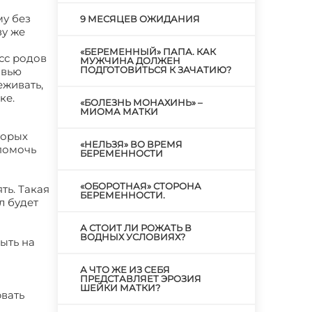
му без
9 МЕСЯЦЕВ ОЖИДАНИЯ
зу же
«БЕРЕМЕННЫЙ» ПАПА. КАК
есс родов
МУЖЧИНА ДОЛЖЕН
ПОДГОТОВИТЬСЯ К ЗАЧАТИЮ?
овью
еживать,
ке.
«БОЛЕЗНЬ МОНАХИНЬ» –
МИОМА МАТКИ
торых
«НЕЛЬЗЯ» ВО ВРЕМЯ
 помочь
БЕРЕМЕННОСТИ
«ОБОРОТНАЯ» СТОРОНА
ть. Такая
БЕРЕМЕННОСТИ.
л будет
А СТОИТ ЛИ РОЖАТЬ В
ВОДНЫХ УСЛОВИЯХ?
ыть на
А ЧТО ЖЕ ИЗ СЕБЯ
ПРЕДСТАВЛЯЕТ ЭРОЗИЯ
ШЕЙКИ МАТКИ?
рвать