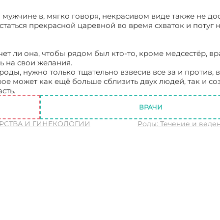
 мужчине в, мягко говоря, некрасивом виде также не до
таться прекрасной царевной во время схваток и потуг 
чет ли она, чтобы рядом был кто-то, кроме медсестёр, вр
ь на свои желания.
роды, нужно только тщательно взвесив все за и против, в
ое может как ещё больше сблизить двух людей, так и со
сть.
Роды с партнёром – за и против.
ВРАЧИ
ЕРСТВА И ГИНЕКОЛОГИИ
Роды: Течение и веде