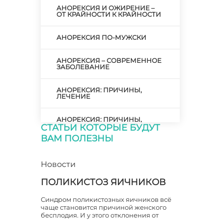
АНОРЕКСИЯ И ОЖИРЕНИЕ –
ОТ КРАЙНОСТИ К КРАЙНОСТИ
АНОРЕКСИЯ ПО-МУЖСКИ
АНОРЕКСИЯ – СОВРЕМЕННОЕ
ЗАБОЛЕВАНИЕ
АНОРЕКСИЯ: ПРИЧИНЫ,
ЛЕЧЕНИЕ
АНОРЕКСИЯ: ПРИЧИНЫ,
СИМПТОМАТИКА, ТАКТИКА
СТАТЬИ КОТОРЫЕ БУДУТ
ЛЕЧЕНИЯ
ВАМ ПОЛЕЗНЫ
АНОРЕКСИЯ: СОЗНАТЕЛЬНАЯ
И ВЫНУЖДЕННАЯ
Новости
ПОЛИКИСТОЗ ЯИЧНИКОВ
АНОРЕКСИЯ: ТРЕВОЖНЫЕ
СИМПТОМЫ И ПОМОЩЬ
Синдром поликистозных яичников всё
чаще становится причиной женского
АНТИБИОТИКИ ПОСЛЕ
бесплодия. И у этого отклонения от