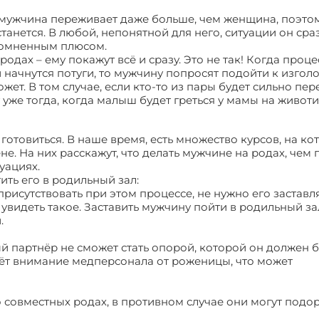
, мужчина переживает даже больше, чем женщина, поэто
нется. В любой, непонятной для него, ситуации он сра
есомненным плюсом.
 родах – ему покажут всё и сразу. Это не так! Когда проц
 начнутся потуги, то мужчину попросят подойти к изгол
жет. В том случае, если кто-то из пары будет сильно пер
уже тогда, когда малыш будет греться у мамы на животи
отовиться. В наше время, есть множество курсов, на ко
ене. На них расскажут, что делать мужчине на родах, чем
уациях.
ить его в родильный зал:
присутствовать при этом процессе, не нужно его заставля
в увидеть такое. Заставить мужчину пойти в родильный за
.
й партнёр не сможет стать опорой, которой он должен б
чёт внимание медперсонала от роженицы, что может
ь о совместных родах, в противном случае они могут подо