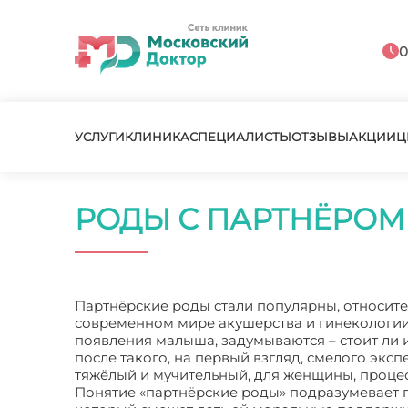
0
УСЛУГИ
КЛИНИКА
СПЕЦИАЛИСТЫ
ОТЗЫВЫ
АКЦИИ
Ц
РОДЫ С ПАРТНЁРОМ 
Партнёрские роды стали популярны, относител
современном мире акушерства и гинекологии
появления малыша, задумываются – стоит ли 
после такого, на первый взгляд, смелого экс
тяжёлый и мучительный, для женщины, процес
Понятие «партнёрские роды» подразумевает п