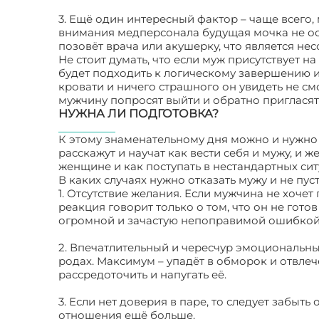
3. Ещё один интересный фактор – чаще всего
внимания медперсонала будущая мочка не оста
позовёт врача или акушерку, что является н
Не стоит думать, что если муж присутствует на
будет подходить к логическому завершению и
кровати и ничего страшного он увидеть не смо
мужчину попросят выйти и обратно пригласят 
НУЖНА ЛИ ПОДГОТОВКА?
К этому знаменательному дня можно и нужно г
расскажут и научат как вести себя и мужу, и ж
женщине и как поступать в нестандартных сит
В каких случаях нужно отказать мужу и не пуст
1. Отсутствие желания. Если мужчина не хочет 
реакция говорит только о том, что он не гото
огромной и зачастую непоправимой ошибкой
2. Впечатлительный и чересчур эмоциональны
родах. Максимум – упадёт в обморок и отвле
рассредоточить и напугать её.
3. Если нет доверия в паре, то следует забыт
отношения ещё больше.