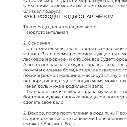
который сможет дать ей моральную поддержку
этом таким, незаменимым в этот момент, помо
близкая подруга.
КАК ПРОХОДЯТ РОДЫ С ПАРТНЁРОМ
Такие роды делятся на две части:
1. Подготовительная
2. Основная
Подготовительная часть говорит сама о себе 
малыш. В это время, роженица нуждается в 
ласковое и родное «Я с тобой, всё будет хоро
А вот основная часть будет, гораздо, сложнее
потуги и сильные боли, которые возвестят о т
помочь родной женщине, массируя спину и н
первородящих, ведь молодую маму может охват
Какая роль мужа в родильном зале:
1. Главная и самая важная задача мужчины –
болтовня и даже парочка анекдотов помогут 
сделать своё дело.
2. Вскоре, после поступления в родильный дом
сопровождаются они сильными болезненным
сможет облегчить боль.