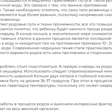
 сокращаются и медленно приближают потуги. Такой рез
чной воды. Это связано с тем, что земное притяжение
ло. Также необходимо отметить, что само тело роженицы 
р является еще более важным, поскольку напряжение схв
 роженицы.
яет родовые пути и ткани промежности, все это повыша
овится понятно, что ребенку будет намного проще разд
наружу. В конце концов, в значительной мере снижается
главным этапом в данном процессе является последний 
в воду и находиться там на протяжении примерно 10- 20
 воде. Современная медицина также стала практиковать
 такого варианта родов есть свои противники и сторонник
роблем, стоит подготовиться. В первую очередь на рода
я акушерка. Использовать следует стерилизованный ми
емкость шириной больше двух метров и глубиной миним
жна быть на уровне 36-37 градусов. При этом в процесс
зких перепадов температуры, поскольку это может навре
работы в процессе родов и выяснили интересные факто
ет на весь женский организм: