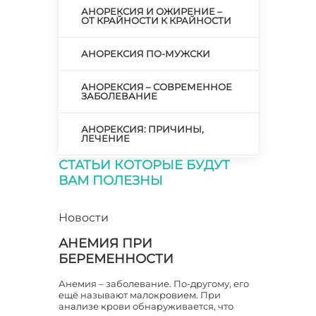
АНОРЕКСИЯ И ОЖИРЕНИЕ –
ОТ КРАЙНОСТИ К КРАЙНОСТИ
АНОРЕКСИЯ ПО-МУЖСКИ
АНОРЕКСИЯ – СОВРЕМЕННОЕ
ЗАБОЛЕВАНИЕ
АНОРЕКСИЯ: ПРИЧИНЫ,
ЛЕЧЕНИЕ
СТАТЬИ КОТОРЫЕ БУДУТ
АНОРЕКСИЯ: ПРИЧИНЫ,
ВАМ ПОЛЕЗНЫ
СИМПТОМАТИКА, ТАКТИКА
ЛЕЧЕНИЯ
Новости
АНОРЕКСИЯ: СОЗНАТЕЛЬНАЯ
И ВЫНУЖДЕННАЯ
АНЕМИЯ ПРИ
БЕРЕМЕННОСТИ
АНОРЕКСИЯ: ТРЕВОЖНЫЕ
СИМПТОМЫ И ПОМОЩЬ
Анемия – заболевание. По-другому, его
ещё называют малокровием. При
анализе крови обнаруживается, что
АНТИБИОТИКИ ПОСЛЕ