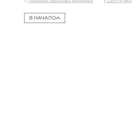
←
Причины обильных месячных
↑ ЦЕНТР АК
В НАЧАЛО