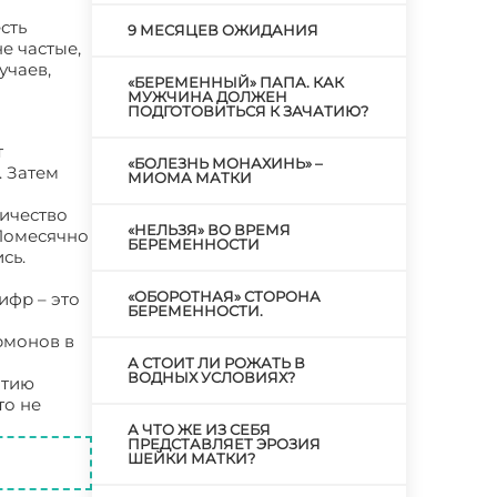
сть
9 МЕСЯЦЕВ ОЖИДАНИЯ
е частые,
учаев,
«БЕРЕМЕННЫЙ» ПАПА. КАК
МУЖЧИНА ДОЛЖЕН
ПОДГОТОВИТЬСЯ К ЗАЧАТИЮ?
т
«БОЛЕЗНЬ МОНАХИНЬ» –
 Затем
МИОМА МАТКИ
личество
«НЕЛЬЗЯ» ВО ВРЕМЯ
 Помесячно
БЕРЕМЕННОСТИ
сь.
«ОБОРОТНАЯ» СТОРОНА
ифр – это
БЕРЕМЕННОСТИ.
рмонов в
А СТОИТ ЛИ РОЖАТЬ В
ВОДНЫХ УСЛОВИЯХ?
итию
то не
А ЧТО ЖЕ ИЗ СЕБЯ
ПРЕДСТАВЛЯЕТ ЭРОЗИЯ
ШЕЙКИ МАТКИ?