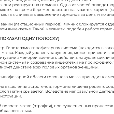
ла, они реагируют на гормоны. Одна из частей оплодотв
яются во время беременности, он называется хорион (
ляют высчитывать выделение гормонов за день, и по ан
ивании (лактационный период), яичник блокируется от
вой яйцеклетке. Такой механизм подобен работе гормо
 ПОКАЗАЛ ОДНУ ПОЛОСКУ)
р. Гипоталамо-гипофизарная система (находится в гол
 и матка. Каждый уровень нарушения, может привести к 
 ситуации аменореи военного действия, нарушал циклич
ой системы) и созревание яйцеклетки не происходило. 
лирует действие всех половых органов женщины.
 гипофизарной области головного мозга приводит к аме
ие выделения эстрогенов, гормоны лишены рецепторов,
слоя матки срывается. Вследствие неправильной деятел
нструации.
й полости матки (атрофия), при существенных процессах
образовываться.