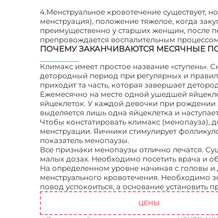
4.Менструальное кровотечение существует, но 
менструация), положение тяжелое, когда закуп
преимущественно у старших женщин, после пе
препровождается воспалительным процессом
ПОЧЕМУ ЗАКАНЧИВАЮТСЯ МЕСЯЧНЫЕ ПОС
Климакс имеет простое название «ступень». С
детородный период при регулярных и правил
приходит та часть, которая завершает детор
Ежемесячно на месте одной ушедшей яйцеклет
яйцеклеток. У каждой девочки при рождении 
выделяется лишь одна яйцеклетка и наступает 
Чтобы констатировать климакс (менопауза), 
менструации. Яичники стимулирует фолликул
показатель менопаузы.
Все признаки менопаузы отлично лечатся. Су
малых дозах. Необходимо посетить врача и о
На определенном уровне начиная с головы и
менструального кровотечения. Необходимо зна
повод успокоиться, а основание установить п
ЦЕНЫ