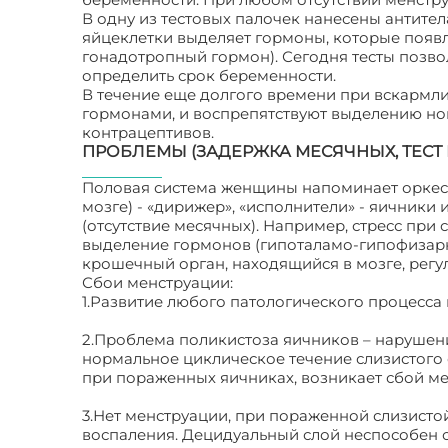
В одну из тестовых палочек нанесены антите
яйцеклетки выделяет гормоны, которые появл
гонадотропный гормон). Сегодня тесты позво
определить срок беременности.
В течение еще долгого времени при вскармл
гормонами, и воспрепятствуют выделению но
контрацептивов.
ПРОБЛЕМЫ (ЗАДЕРЖКА МЕСЯЧНЫХ, ТЕСТ
Половая система женщины напоминает оркест
мозге) - «дирижер», «исполнители» - яичники
(отсутствие месячных). Например, стресс при
выделение гормонов (гипоталамо-гипофизарн
крошечный орган, находящийся в мозге, регу
Сбои менструации:
1.Развитие любого патологического процесса
2.Проблема поликистоза яичников – нарушен
нормальное циклическое течение слизистого 
при пораженных яичниках, возникает сбой ме
3.Нет менструации, при пораженной слизисто
воспаления. Децидуальный слой неспособен 