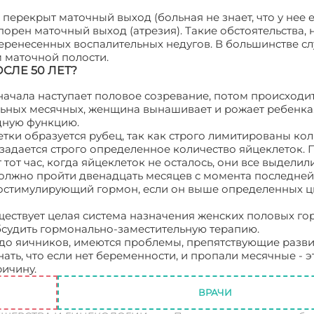
перекрыт маточный выход (больная не знает, что у нее е
орен маточный выход (атрезия). Такие обстоятельства, н
ренесенных воспалительных недугов. В большинстве сл
 маточной полости.
ЛЕ 50 ЛЕТ?
начала наступает половое созревание, потом происходи
ьных месячных, женщина вынашивает и рожает ребенка.
одную функцию.
ки образуется рубец, так как строго лимитированы ко
задается строго определенное количество яйцеклеток.
тот час, когда яйцеклеток не осталось, они все выделили
должно пройти двенадцать месяцев с момента последней
остимулирующий гормон, если он выше определенных ц
ществует целая система назначения женских половых го
бсудить гормонально-заместительную терапию.
 до яичников, имеются проблемы, препятствующие разв
ть, что если нет беременности, и пропали месячные - э
ричину.
Причины сбоев менструального кровотечения
ВРАЧИ