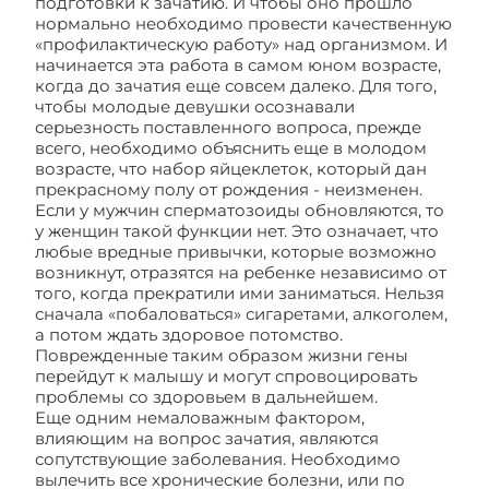
подготовки к зачатию. И чтобы оно прошло
нормально необходимо провести качественную
«профилактическую работу» над организмом. И
начинается эта работа в самом юном возрасте,
когда до зачатия еще совсем далеко. Для того,
чтобы молодые девушки осознавали
серьезность поставленного вопроса, прежде
всего, необходимо объяснить еще в молодом
возрасте, что набор яйцеклеток, который дан
прекрасному полу от рождения - неизменен.
Если у мужчин сперматозоиды обновляются, то
у женщин такой функции нет. Это означает, что
любые вредные привычки, которые возможно
возникнут, отразятся на ребенке независимо от
того, когда прекратили ими заниматься. Нельзя
сначала «побаловаться» сигаретами, алкоголем,
а потом ждать здоровое потомство.
Поврежденные таким образом жизни гены
перейдут к малышу и могут спровоцировать
проблемы со здоровьем в дальнейшем.
Еще одним немаловажным фактором,
влияющим на вопрос зачатия, являются
сопутствующие заболевания. Необходимо
вылечить все хронические болезни, или по