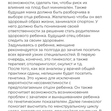
возможности, сделать так, чтобы риск их
влияния на плод был минимален. Также
будущая мама должна быть разборчива в
выборе отца ребенка. Желательно чтобы он вел
здоровый образ жизни, занимался спортом. У
него должно быть понимание своей
ответственности за решение стать родителями
здорового ребенка. Будущий отец обязан
следить за своим здоровьем.
Задумываясь о ребенке, женщине
рекомендуется за полгода до зачатия посетить
всех врачей узких специальностей. В первую
очередь, конечно, это гинеколог, а также
терапевт, отоларинголог, окулист и т.д.
После того, как все анализы у врачей общей
практики сданы, нелишним будет посетить
генетика. Это нужно для исключения
вероятности несовместимости с
предполагаемым отцом ребенка. Он также
просчитает возможность возникновения
проблем с зачатием и вынашиванием ребенка
по генетическим показателям. Далее гинеколог
помогает высчитать по менструальному циклу
когда, вероятнее всего, произойдет овуляция. В