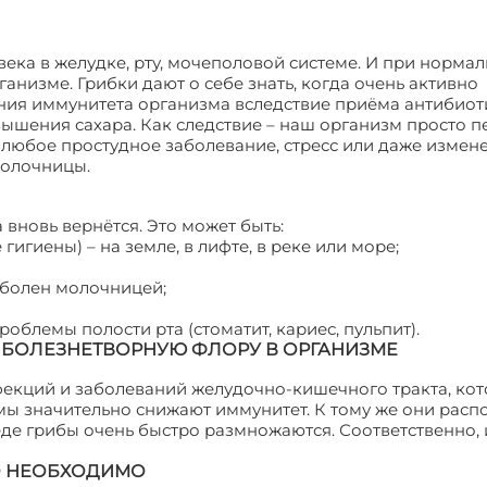
ека в желудке, рту, мочеполовой системе. И при норма
анизме. Грибки дают о себе знать, когда очень активно
ния иммунитета организма вследствие приёма антибиот
ышения сахара. Как следствие – наш организм просто п
любое простудное заболевание, стресс или даже измен
молочницы.
новь вернётся. Это может быть:
 гигиены) – на земле, в лифте, в реке или море;
 болен молочницей;
роблемы полости рта (стоматит, кариес, пульпит).
 БОЛЕЗНЕТВОРНУЮ ФЛОРУ В ОРГАНИЗМЕ
фекций и заболеваний желудочно-кишечного тракта, ко
мы значительно снижают иммунитет. К тому же они расп
де грибы очень быстро размножаются. Соответственно, 
ТО НЕОБХОДИМО