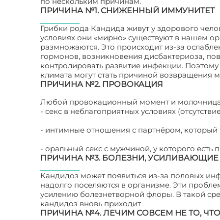
по нескольким причинам.
ПРИЧИНА №1. СНИЖЕННЫЙ ИММУНИТЕТ
Грибки рода Кандида живут у здорового челов
условиях они «мирно» существуют в нашем орг
размножаются. Это происходит из-за ослабле
гормонов, возникновения дисбактериоза, пов
контролировать развитие инфекции. Поэтому 
климата могут стать причиной возвращения 
ПРИЧИНА №2. ПРОВОКАЦИЯ
Любой провокационный момент и молочница в
- секс в неблагоприятных условиях (отсутствие
- интимные отношения с партнёром, который
- оральный секс с мужчиной, у которого есть п
ПРИЧИНА №3. БОЛЕЗНИ, УСИЛИВАЮЩИЕ
Кандидоз может появиться из-за половых ин
надолго поселяются в организме. Эти пробле
усилению болезнетворной флоры. В такой сре
кандидоз вновь приходит
ПРИЧИНА №4. ЛЕЧИМ СОВСЕМ НЕ ТО, Ч