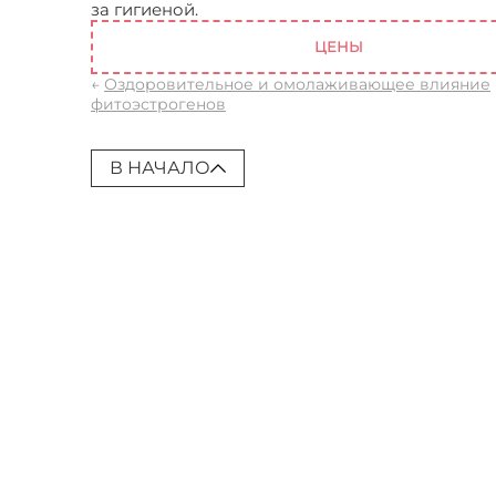
за гигиеной.
Она возвращается. 5 причин по
ЦЕНЫ
←
Оздоровительное и омолаживающее влияние
фитоэстрогенов
В НАЧАЛО