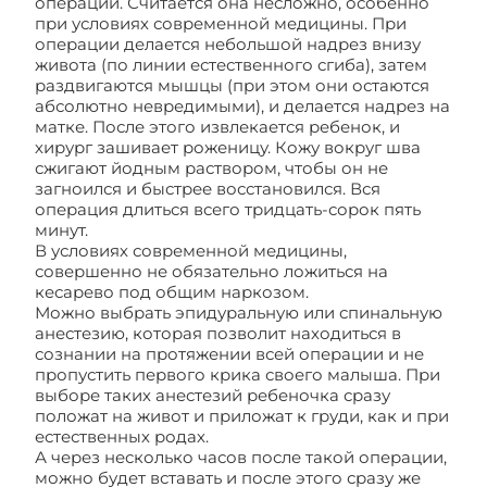
операций. Считается она несложно, особенно
при условиях современной медицины. При
операции делается небольшой надрез внизу
живота (по линии естественного сгиба), затем
раздвигаются мышцы (при этом они остаются
абсолютно невредимыми), и делается надрез на
матке. После этого извлекается ребенок, и
хирург зашивает роженицу. Кожу вокруг шва
сжигают йодным раствором, чтобы он не
загноился и быстрее восстановился. Вся
операция длиться всего тридцать-сорок пять
минут.
В условиях современной медицины,
совершенно не обязательно ложиться на
кесарево под общим наркозом.
Можно выбрать эпидуральную или спинальную
анестезию, которая позволит находиться в
сознании на протяжении всей операции и не
пропустить первого крика своего малыша. При
выборе таких анестезий ребеночка сразу
положат на живот и приложат к груди, как и при
естественных родах.
А через несколько часов после такой операции,
можно будет вставать и после этого сразу же