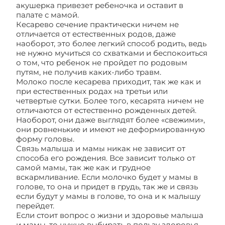
акушерка привезет ребеночка и оставит в
палате с мамой.
Кесарево сечение практически ничем не
отличается от естественных родов, даже
наоборот, это более легкий способ родить, ведь
не нужно мучиться со схватками и беспокоиться
о том, что ребенок не пройдет по родовым
путям, не получив каких-либо травм.
Молоко после кесарева приходит, так же как и
при естественных родах на третьи или
четвертые сутки. Более того, кесарята ничем не
отличаются от естественно рожденных детей.
Наоборот, они даже выглядят более «свежими»,
они ровненькие и имеют не деформированную
форму головы.
Связь малыша и мамы никак не зависит от
способа его рождения. Все зависит только от
самой мамы, так же как и грудное
вскармливание. Если молочко будет у мамы в
голове, то она и придет в грудь, так же и связь
если будут у мамы в голове, то она и к малышу
перейдет.
Если стоит вопрос о жизни и здоровье малыша
и мамы, то нужно выбирать в пользу здоровья.