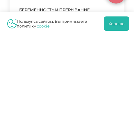
БЕРЕМЕННОСТЬ И ПРЕРЫВАНИЕ
БЕРЕМЕННОСТИ. РЕАЛЬНЫЕ ПРИЧИНЫ И
ВЫМЫШЛЕННЫЕ
Пользуясь сайтом, Вы принимаете
Хорошо
политику
cookie
БЕРЕМЕННОСТЬ И РОДЫ
БЕРЕМЕННОСТЬ И РОДЫ ПОСЛЕ КЕСАРЕВА
СЕЧЕНИЯ
БЕРЕМЕННОСТЬ И РОДЫ – ГЛАВНЫЙ ЭТАП В
ЖИЗНИ ЖЕНЩИНЫ
БЕРЕМЕННОСТЬ И РОДЫ. ЧТО НУЖНО ЗНАТЬ
И КАК ПОДГОТОВИТЬСЯ?
БЕРЕМЕННОСТЬ И САХАРНЫЙ ДИАБЕТ
БЕРЕМЕННОСТЬ И СЕКС.
БЕРЕМЕННОСТЬ И СПОРТ: НЕЛЬЗЯ ИЛИ
МОЖНО?