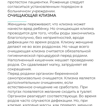
протестом пациентки. Роженице следует
согласиться установленным порядком в
больничном учреждении.
ОЧИЩАЮЩАЯ КЛИЗМА
Женщины переживают, что клизма может
нанести вред ребёнку. Но очищающая клизма
проводится для того, чтобы роды закончились
благополучно, без неприятностей, вроде
дефекации по время родов. Клизму женщине
делают не во всех роддомах. Но чаще всего
очищающая клизма считается обязательной
гигиенической процедурой перед родами.
Наполненный кишечник мешает проведению
родов. Он сдавливает матку, затрудняет её
сокращения.
Перед родами организм беременной
самопроизвольно очищается. Клизма является
дополнительным очищением, если
естественное очищение не сработало. При
потугах появляется желание сходить в туалет.
Организм реагирует соответствующе. Во время
родов часто случаются дефекации. Но, при
клизме, каловые массы, как правило, меньше.