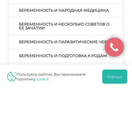
БЕРЕМЕННОСТЬ И НАРОДНАЯ МЕДИЦИНА
БЕРЕМЕННОСТЬ И НЕСКОЛЬКО СОВЕТОВ О
ЕЕ ЗАЧАТИИ
БЕРЕМЕННОСТЬ И ПАРАЗИТИЧЕСКИЕ ЧЕРВИ
БЕРЕМЕННОСТЬ И ПОДГОТОВКА К РОДАМ
БЕРЕМЕННОСТЬ И ПРЕРЫВАНИЕ
БЕРЕМЕННОСТИ. РЕАЛЬНЫЕ ПРИЧИНЫ И
Пользуясь сайтом, Вы принимаете
Хорошо
ВЫМЫШЛЕННЫЕ
политику
cookie
БЕРЕМЕННОСТЬ И РОДЫ
БЕРЕМЕННОСТЬ И РОДЫ ПОСЛЕ КЕСАРЕВА
СЕЧЕНИЯ
БЕРЕМЕННОСТЬ И РОДЫ – ГЛАВНЫЙ ЭТАП В
ЖИЗНИ ЖЕНЩИНЫ