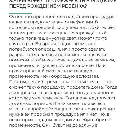
ЗАЧЕМ БРЕЮТ ПРОМЕЖНОСТЬ В РОДДОМЕ
ПЕРЕД РОЖДЕНИЕМ РЕБЁНКА?
Основной причиной для подобной процедуры
является предотвращения инфекции. В
волосяном покрове, растущем на лобке, может
таиться разная инфекция. Новорождённый,
только появившемуся на свет, может что-то
взять в рот. Во время родов, возможно,
потребуется операция, или просто сделать
разрез. Тогда волосы непременно послужат
помехой. Чтобы исключить досадные заминки,
промежность лучше побрить заранее. Да и
врачу приятней смотреть на гладкую
промежность, чем обросшую волосами.
Поэтому, если беременная стесняется, то она
сможет такую процедуру проделать дома. Тогда
женщина сама выберет свой тип депиляции, к
которому уже привыкла. Тогда она не допустит
досадных порезов. В них может появиться
много микробов. Женщина сама может решить,
нужна ей подобная процедура или нет. Но, в
некоторых роддомах медики требуют бритьё
промежности. Они будут не довольные