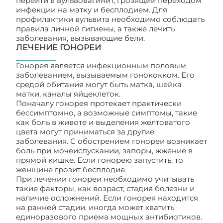
перейти в вульвовагинит, грозящий переходом
инфекции на матку и бесплодием. Для
профилактики вульвита необходимо соблюдать
правила личной гигиены, а также лечить
заболевания, вызывающие бели.
ЛЕЧЕНИЕ ГОНОРЕИ
Гонорея является инфекционным половым
заболеванием, вызываемым гонококком. Его
средой обитания могут быть матка, шейка
матки, каналы яйцеклеток.
Поначалу гонорея протекает практически
бессимптомно, а возможные симптомы, такие
как боль в животе и выделения желтоватого
цвета могут приниматься за другие
заболевания. С обострением гонореи возникает
боль при мочеиспускании, запоры, жжение в
прямой кишке. Если гонорею запустить, то
женщине грозит бесплодие.
При лечении гонореи необходимо учитывать
такие факторы, как возраст, стадия болезни и
наличие осложнений. Если гонорея находится
на ранней стадии, иногда может хватить
единоразового приема мощных антибиотиков.