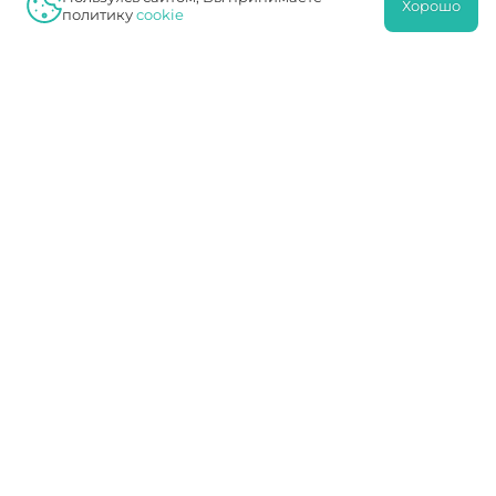
Хорошо
политику
cookie
БЕРЕМЕННОСТЬ И РОДЫ
БЕРЕМЕННОСТЬ И РОДЫ ПОСЛЕ КЕСАРЕВА
СЕЧЕНИЯ
БЕРЕМЕННОСТЬ И РОДЫ – ГЛАВНЫЙ ЭТАП В
ЖИЗНИ ЖЕНЩИНЫ
БЕРЕМЕННОСТЬ И РОДЫ. ЧТО НУЖНО ЗНАТЬ
И КАК ПОДГОТОВИТЬСЯ?
БЕРЕМЕННОСТЬ И САХАРНЫЙ ДИАБЕТ
БЕРЕМЕННОСТЬ И СЕКС.
БЕРЕМЕННОСТЬ И СПОРТ: НЕЛЬЗЯ ИЛИ
МОЖНО?
БЕРЕМЕННОСТЬ ИЛИ НЕТ: КАК
ОПРЕДЕЛИТЬ?