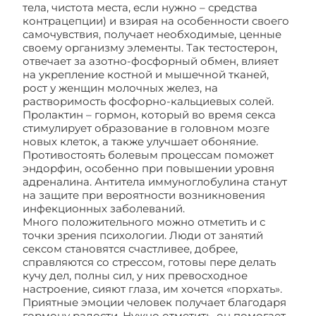
тела, чистота места, если нужно – средства
контрацепции) и взирая на особенности своего
самочувствия, получает необходимые, ценные
своему организму элементы. Так тестостерон,
отвечает за азотно-фосфорный обмен, влияет
на укрепление костной и мышечной тканей,
рост у женщин молочных желез, на
растворимость фосфорно-кальциевых солей.
Пролактин – гормон, который во время секса
стимулирует образование в головном мозге
новых клеток, а также улучшает обоняние.
Противостоять болевым процессам поможет
эндорфин, особенно при повышении уровня
адреналина. Антитела иммуноглобулина станут
на защите при вероятности возникновения
инфекционных заболеваний.
Много положительного можно отметить и с
точки зрения психологии. Люди от занятий
сексом становятся счастливее, добрее,
справляются со стрессом, готовы пере делать
кучу дел, полны сил, у них превосходное
настроение, сияют глаза, им хочется «порхать».
Приятные эмоции человек получает благодаря
гормону радости. Нужно отметить, он помогает