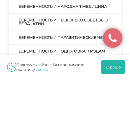
БЕРЕМЕННОСТЬ И НАРОДНАЯ МЕДИЦИНА
БЕРЕМЕННОСТЬ И НЕСКОЛЬКО СОВЕТОВ О
ЕЕ ЗАЧАТИИ
БЕРЕМЕННОСТЬ И ПАРАЗИТИЧЕСКИЕ ЧЕРВИ
БЕРЕМЕННОСТЬ И ПОДГОТОВКА К РОДАМ
Пользуясь сайтом, Вы принимаете
БЕРЕМЕННОСТЬ И ПРЕРЫВАНИЕ
Хорошо
БЕРЕМЕННОСТИ. РЕАЛЬНЫЕ ПРИЧИНЫ И
политику
cookie
ВЫМЫШЛЕННЫЕ
БЕРЕМЕННОСТЬ И РОДЫ
БЕРЕМЕННОСТЬ И РОДЫ ПОСЛЕ КЕСАРЕВА
СЕЧЕНИЯ
БЕРЕМЕННОСТЬ И РОДЫ – ГЛАВНЫЙ ЭТАП В
ЖИЗНИ ЖЕНЩИНЫ