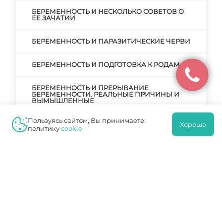
БЕРЕМЕННОСТЬ И НЕСКОЛЬКО СОВЕТОВ О
ЕЕ ЗАЧАТИИ
БЕРЕМЕННОСТЬ И ПАРАЗИТИЧЕСКИЕ ЧЕРВИ
БЕРЕМЕННОСТЬ И ПОДГОТОВКА К РОДАМ
БЕРЕМЕННОСТЬ И ПРЕРЫВАНИЕ
БЕРЕМЕННОСТИ. РЕАЛЬНЫЕ ПРИЧИНЫ И
ВЫМЫШЛЕННЫЕ
Пользуясь сайтом, Вы принимаете
БЕРЕМЕННОСТЬ И РОДЫ ПОСЛЕ КЕСАРЕВА
Хорошо
политику
cookie
СЕЧЕНИЯ
БЕРЕМЕННОСТЬ И РОДЫ – ГЛАВНЫЙ ЭТАП В
ЖИЗНИ ЖЕНЩИНЫ
БЕРЕМЕННОСТЬ И РОДЫ. ЧТО НУЖНО ЗНАТЬ
И КАК ПОДГОТОВИТЬСЯ?
БЕРЕМЕННОСТЬ И САХАРНЫЙ ДИАБЕТ