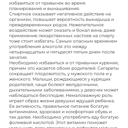
избавиться от привычек во время
планирования и вынашивания.
Спиртное оказывает негативное действие на
организм, повышает вероятность выкидыша и
преждевременных родов. Нежелательное
воздействие может оказать и бокал вина, даже
применение лекарственных настоев на спирту
тоже стоит избегать. Самым опасным временем
употребления алкоголя это между
четырнадцатым и пятьдесят пятым днем после
зачатия.
Необходимо избавиться и от привычки курения,
причем это касается обоих родителей. Сигареты
сокращает плодовитость, у мужского пола и у
женского. Малыши, рождающиеся у курящих
родителей, чаще болеют желудочными,
дыхательными заболеваниями, у девочек может
наблюдаться бесплодие. Немаловажную роль
играет образ жизни девушки ждущей ребенка.
Ее активность, правильное питание богатую
витаминами, здоровая и комфортная обувь и
так далее. Необходимо употреблять еду богатую
фолиевой кислотой. Этот витамин поможет
уменьшить риск врожденных дефектов малыша.