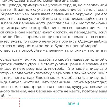
 так же сдавать все положенные анализы.
 пищевода, примерно на уровне сердца, но с сердечной
заться. В данном случае это проявление связано с тем, ч
бирает вес, чем оказывает давление на окружающие его
никает из-за желудочной кислоты, поднимающейся по пи
 в период беременности расслаблен. Вам могут помочь 
тики: ограничьте потребление воды во время приема ед
ся слюна, она нейтрализует кислоту, не переедайте, иск
напитки. После приема пищи полежите немного на высо
хотите лежать, то можно немного пройтись. Одежду выбир
е отказ от жирного и острого будет основной мерой
 появилась, попробуйте маленькими глоточками попить 
основном у тех, кто позабыл о своей пищеварительной с
ться каждое утро. Не стоит уходить раньше времени из 
и достигнете результата. Употребляйте чаще в пищу сы
которые содержат клетчатку. Чернослив так же хороши
лать из него отвар. Еще вы можете добавлять в пищу по
 индивидуальности вашего организма. Тот же эффект дад
ки: изюм, овес, проросшая пшеница, кукуруза, свежая з
ного питания, чем беременность не найти, поэтому ешь
роблем.
Неприятные явления для будущей мамы.
ВРАЧИ