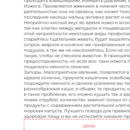
проходить взвешивание, измерять давление, а
Изжога. Проявляется жжением в нижней части
деятельностью она не связана, как может пока
последние месяцы малыш активно растет и на
Неприятно кислый вкус во время изжоги воз
так как клапан между желудком и пищеводом
этой неприятности некоторые виды профилак
старайтесь тщательнее жевать, будет выделять
острое, жирное и конечно же газированные 
подушке, а так же не наклоняйтесь. Если не 
такую, чтобы не стесняла животик. В принцип
предосторожности, но если все- таки изжога
пощелкать немного семечек.
Запоры. Малоприятное явление, появляется в 
идеале конечно, приучите кишечник освобожда
подождите немного и своими усилиями вы так
разнообразные каши, в общем, те продукты, 
в таких проблемах, его можно кушать так и де
ложек отрубей, количество зависит только от
продукты с содержанием растительной клетчат
морская капуста. Лучшего повода для правиль
здоровую пищу и вы не испытаете никаких п
ЦЕНЫ