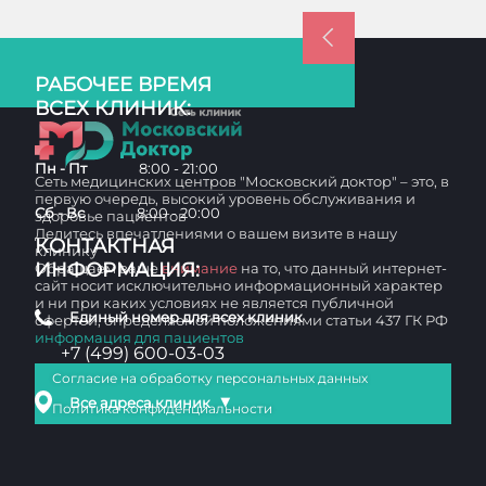
РАБОЧЕЕ ВРЕМЯ
ВСЕХ КЛИНИК:
Пн - Пт
8:00 - 21:00
Сеть медицинских центров "Московский доктор" – это, в
первую очередь, высокий уровень обслуживания и
Сб - Вс
8:00 - 20:00
здоровье пациентов
Делитесь впечатлениями о вашем визите в нашу
КОНТАКТНАЯ
клинику
ИНФОРМАЦИЯ:
Обращаем ваше
внимание
на то, что данный интернет-
сайт носит исключительно информационный характер
и ни при каких условиях не является публичной
Единый номер для всех клиник
офертой, определяемой положениями статьи 437 ГК РФ
информация для пациентов
+7 (499) 600-03-03
Согласие на обработку персональных данных
▼
Все адреса клиник
Политика конфиденциальности