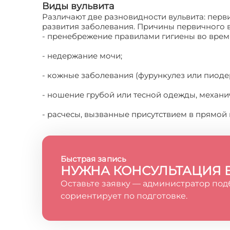
Виды вульвита
Различают две разновидности вульвита: перв
развития заболевания. Причины первичного в
- пренебрежение правилами гигиены во врем
- недержание мочи;
- кожные заболевания (фурункулез или пиоде
- ношение грубой или тесной одежды, механи
- расчесы, вызванные присутствием в прямой
Быстрая запись
НУЖНА КОНСУЛЬТАЦИЯ 
Оставьте заявку — администратор под
сориентирует по подготовке.