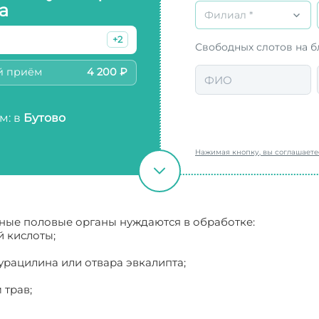
а
Филиал *
+2
Свободных слотов на 
й приём
4 200 ₽
м: в
Бутово
Нажимая кнопку, вы соглашает
жные половые органы нуждаются в обработке:
 кислоты;
урацилина или отвара эвкалипта;
 трав;