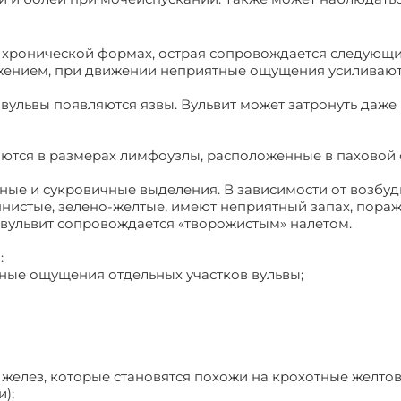
и в хронической формах, острая сопровождается следую
жением, при движении неприятные ощущения усиливают
и вульвы появляются язвы. Вульвит может затронуть даже
аются в размерах лимфоузлы, расположенные в паховой 
йные и сукровичные выделения. В зависимости от возбу
нистые, зелено-желтые, имеют неприятный запах, пора
 вульвит сопровождается «творожистым» налетом.
:
нные ощущения отдельных участков вульвы;
х желез, которые становятся похожи на крохотные желто
);