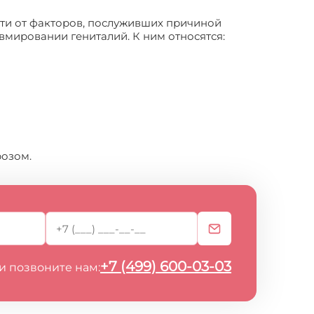
сти от факторов, послуживших причиной
вмировании гениталий. К ним относятся:
розом.
+7 (499) 600-03-03
и позвоните нам: