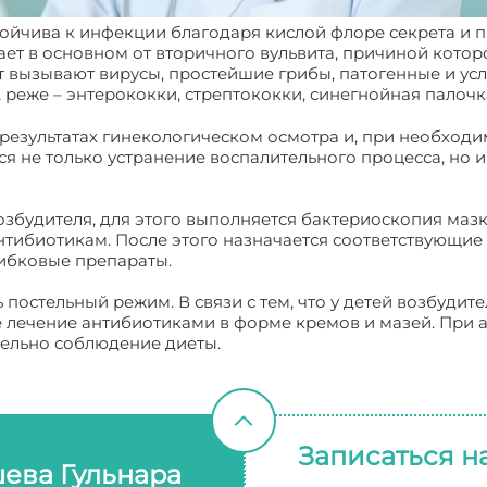
тойчива к инфекции благодаря кислой флоре секрета 
т в основном от вторичного вульвита, причиной котор
т вызывают вирусы, простейшие грибы, патогенные и ус
реже – энтерококки, стрептококки, синегнойная палочка
 результатах гинекологическом осмотра и, при необходи
ся не только устранение воспалительного процесса, но
збудителя, для этого выполняется бактериоскопия мазк
антибиотикам. После этого назначается соответствующи
ибковые препараты.
постельный режим. В связи с тем, что у детей возбудит
 лечение антибиотиками в форме кремов и мазей. При 
тельно соблюдение диеты.
Записаться н
ева Гульнара