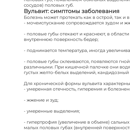
сосудов) половых губ.
Вульвит: симптомы заболевания
Болезнь может протекать как в острой, так 
- мочеиспускание сопровождается зудом и ж
- половые губы отекают и краснеют, в област
внутреннюю поверхность бедер;
- поднимается температура, иногда увеличив
- половые губы склеиваются, появляются гно
различными. При кишечной палочке они водя
густых желто-белых выделений, кандидозный
Для хронической формы вульвита характерны
- умеренная отечность, гиперемия и болезне
- жжение и зуд;
- умеренные выделения;
- гипертрофия (увеличение в объеме) сальны
малых половых губах (внутренней поверхности