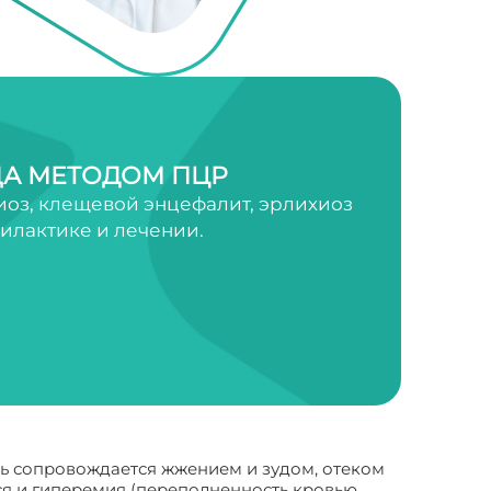
А МЕТОДОМ ПЦР
оз, клещевой энцефалит, эрлихиоз
филактике и лечении.
ь сопровождается жжением и зудом, отеком
ся и гиперемия (переполненность кровью