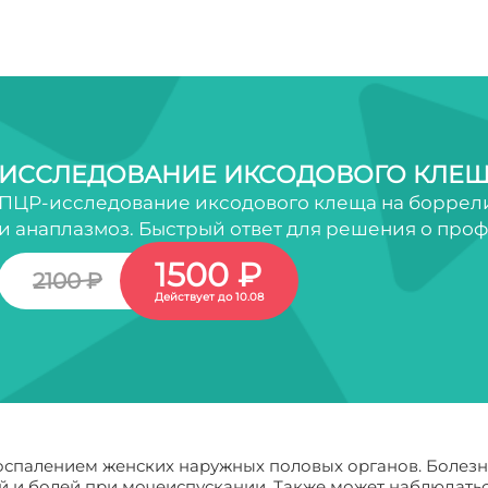
ИССЛЕДОВАНИЕ ИКСОДОВОГО КЛЕЩ
ПЦР-исследование иксодового клеща на боррели
и анаплазмоз. Быстрый ответ для решения о про
1500 ₽
2100 ₽
Действует до 10.08
оспалением женских наружных половых органов. Болезн
й и болей при мочеиспускании. Также может наблюдать