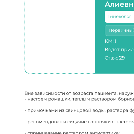
Алиевн
Гинеколог
Первичны
КМН
Ведет прие
Стаж:
29
Вне зависимости от возраста пациента, нару
- настоем ромашки, теплым раствором борной
- примочками из свинцовой воды, раствора ф
- рекомендованы сидячие ванночки с настоем
- спринцевание раствором антисептика;