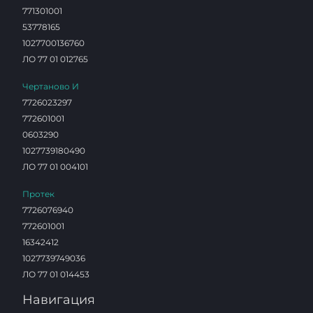
771301001
53778165
1027700136760
ЛО 77 01 012765
Чертаново И
7726023297
772601001
0603290
1027739180490
ЛО 77 01 004101
Протек
7726076940
772601001
16342412
1027739749036
ЛО 77 01 014453
Навигация