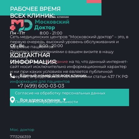
РАБОЧЕЕ ВРЕМЯ
ВСЕХ КЛИНИК:
Пн - Пт
8:00 - 21:00
Сеть медицинских центров "Московский доктор" – это, в
первую очередь, высокий уровень обслуживания и
Сб - Вс
8:00 - 20:00
здоровье пациентов
Делитесь впечатлениями о вашем визите в нашу
КОНТАКТНАЯ
клинику
ИНФОРМАЦИЯ:
Обращаем ваше
внимание
на то, что данный интернет-
сайт носит исключительно информационный характер
и ни при каких условиях не является публичной
Единый номер для всех клиник
офертой, определяемой положениями статьи 437 ГК РФ
информация для пациентов
+7 (499) 600-03-03
Согласие на обработку персональных данных
▼
Все адреса клиник
Политика конфиденциальности
Мос. доктор
7713266359