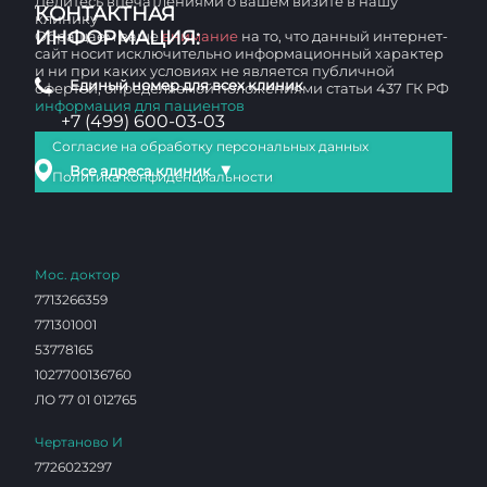
Делитесь впечатлениями о вашем визите в нашу
КОНТАКТНАЯ
клинику
ИНФОРМАЦИЯ:
Обращаем ваше
внимание
на то, что данный интернет-
сайт носит исключительно информационный характер
и ни при каких условиях не является публичной
Единый номер для всех клиник
офертой, определяемой положениями статьи 437 ГК РФ
информация для пациентов
+7 (499) 600-03-03
Согласие на обработку персональных данных
▼
Все адреса клиник
Политика конфиденциальности
Мос. доктор
7713266359
771301001
53778165
1027700136760
ЛО 77 01 012765
Чертаново И
7726023297