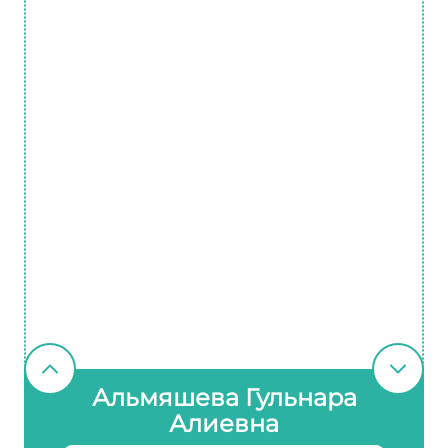
Альмяшева Гульнара
Алиевна