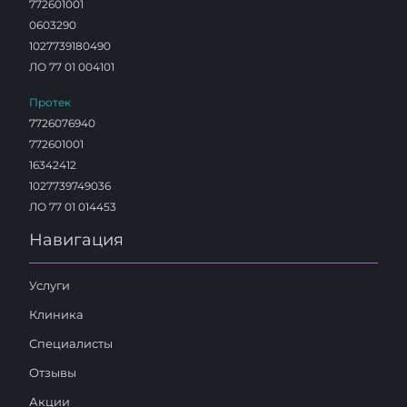
772601001
0603290
1027739180490
ЛО 77 01 004101
Протек
7726076940
772601001
16342412
1027739749036
ЛО 77 01 014453
Навигация
Услуги
Клиника
Специалисты
Отзывы
Акции