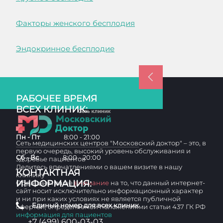
Факторы женского бесплодия
Эндокринное бесплодие
РАБОЧЕЕ ВРЕМЯ
ВСЕХ КЛИНИК:
Пн - Пт
8:00 - 21:00
Сеть медицинских центров "Московский доктор" – это, в
первую очередь, высокий уровень обслуживания и
Сб - Вс
8:00 - 20:00
здоровье пациентов
Делитесь впечатлениями о вашем визите в нашу
КОНТАКТНАЯ
клинику
ИНФОРМАЦИЯ:
Обращаем ваше
внимание
на то, что данный интернет-
сайт носит исключительно информационный характер
и ни при каких условиях не является публичной
Единый номер для всех клиник
офертой, определяемой положениями статьи 437 ГК РФ
информация для пациентов
+7 (499) 600-03-03