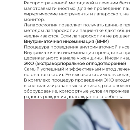
Распространенной методикой в лечении бесп
малотравматичностью. Для ее проведения пац
хирургические инструменты и лапароскоп, на
монитор.
Лапароскопия позволяет получать данные пр
методом лапароскопии пациентке дают общий
увеличиваются. Если лапароскопия не решае
Внутриматочная инсеминация (ВМИ)
Процедура проведения внутриматочной инсем
Внутриматочная инсеминация проводится при
цервикального канала у женщины. Инсемина
ЭКО (экстракорпоральное оплодотворение)
Самый успешный и эффективный метод лечени
но она того стоит. Ее высокая стоимость скл
В комплекс процедур проведения ЭКО входит
в специализированных клиниках, расположенн
оборудование, комфортные условия проживан
радость рождения долгожданного ребенка.
Б