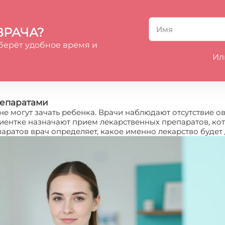
ВРАЧА?
берёт удобное время и
Ил
репаратами
е могут зачать ребенка. Врачи наблюдают отсутствие о
ациентке назначают прием лекарственных препаратов, к
паратов врач определяет, какое именно лекарство буде