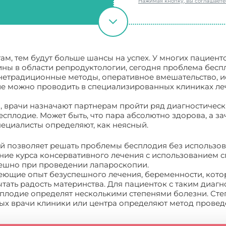
Нажимая кнопку, вы соглашает
м, тем будут больше шансы на успех. У многих пациенто
ы в области репродуктологии, сегодня проблема бесп
 нетрадиционные методы, оперативное вмешательство, 
ие можно проводить в специализированных клиниках леч
, врачи назначают партнерам пройти ряд диагностическ
 бесплодие. Может быть, что пара абсолютно здорова, а 
пециалисты определяют, как неясный.
ый позволяет решать проблемы бесплодия без использов
ие курса консервативного лечения с использованием сп
пешно при проведении лапароскопии.
имеющие опыт безуспешного лечения, беременности, кот
тать радость материнства. Для пациенток с таким диа
плодие определят несколькими степенями болезни. Сте
ных врачи клиники или центра определяют метод провед