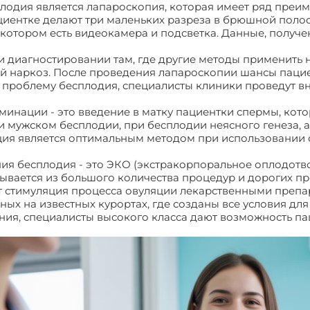
лодия является лапароскопия, которая имеет ряд преим
иентке делают три маленьких разреза в брюшной полос
 котором есть видеокамера и подсветка. Данные, получ
и диагностировании там, где другие методы применить
 наркоз. После проведения лапароскопии шансы пацие
т проблему бесплодия, специалисты клиники проведут 
инации - это введение в матку пациентки спермы, кот
 мужском бесплодии, при бесплодии неясного генеза, а
ция является оптимальным методом при использовании 
я бесплодия - это ЭКО (экстракорпоральное оплодотв
адывается из большого количества процедур и дорогих пр
 стимуляция процесса овуляции лекарственными препа
ых на известных курортах, где созданы все условия дл
ия, специалисты высокого класса дают возможность пац
есплодие, где лечить?