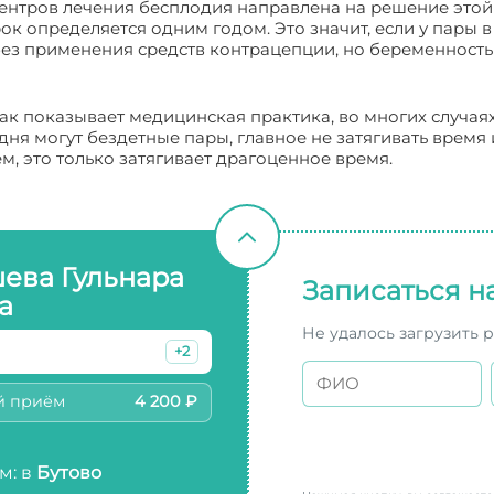
центров лечения бесплодия направлена на решение этой
к определяется одним годом. Это значит, если у пары в 
ез применения средств контрацепции, но беременность н
к показывает медицинская практика, во многих случаях
ня могут бездетные пары, главное не затягивать время 
м, это только затягивает драгоценное время.
ева Гульнара
Записаться н
а
Не удалось загрузить 
+2
й приём
4 200 ₽
м: в
Бутово