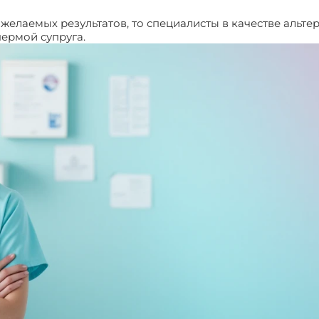
желаемых результатов, то специалисты в качестве альте
ермой супруга.
Иммунологическое бесплодие