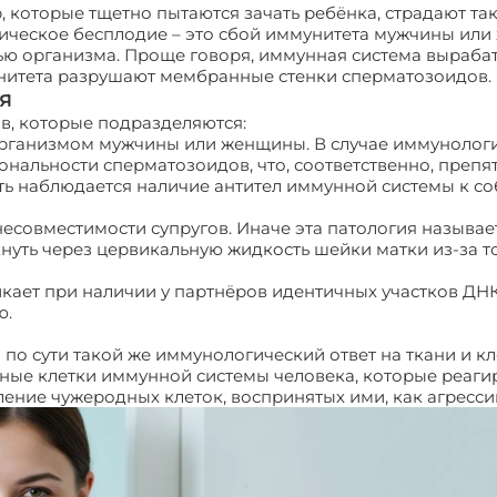
, которые тщетно пытаются зачать ребёнка, страдают т
ическое бесплодие – это сбой иммунитета мужчины или
ю организма. Проще говоря, иммунная система вырабат
унитета разрушают мембранные стенки сперматозоидов.
я
в, которые подразделяются:
 организмом мужчины или женщины. В случае иммунолог
альности сперматозоидов, что, соответственно, препятс
сть наблюдается наличие антител иммунной системы к с
есовместимости супругов. Иначе эта патология называе
ть через цервикальную жидкость шейки матки из-за тог
икает при наличии у партнёров идентичных участков ДН
ю.
 по сути такой же иммунологический ответ на ткани и 
ные клетки иммунной системы человека, которые реаги
ение чужеродных клеток, воспринятых ими, как агресси