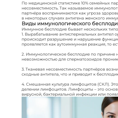
По медицинской статистике 10% семейных пар
несовместимость. Так называемое иммунолог
партнёра воспринимаются как угроза здоровь
в некоторых случаях антигена женского имм
Виды иммунологического бесплоди
Иммунное бесплодие бывает нескольких типо
1. Вырабатывание антиспермальных антител
происходит разрушение и нарушение функцион
проявляется как аутоиммунная реакция, то е
2. Иммунологическое бесплодие по причине н
невозможностью для сперматозоидов проникну
3. Тканевая несовместимость партнёров возн
сходные антитела, что и приводит к бесплоди
4. Смешанная культура лимфоцитов (СКЛ). Это
делении лимфоцитов. Лимфоциты – это основ
вирусной, бактериальной инфекции или появл