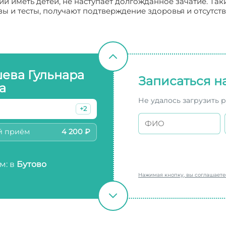
и иметь детей, не наступает долгожданное зачатие. Таки
ы и тесты, получают подтверждение здоровья и отсутс
ева Гульнара
Записаться н
а
Не удалось загрузить 
+2
й приём
4 200 ₽
м: в
Бутово
Нажимая кнопку, вы соглашает