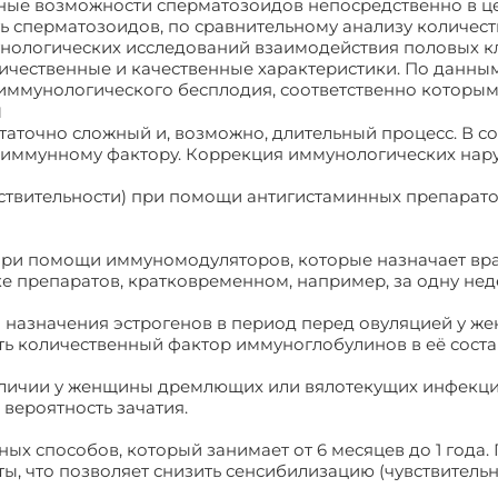
льные возможности сперматозоидов непосредственно в ц
ь сперматозоидов, по сравнительному анализу количес
ологических исследований взаимодействия половых кл
личественные и качественные характеристики. По данны
 иммунологического бесплодия, соответственно которым
я
таточно сложный и, возможно, длительный процесс. В 
о иммунному фактору. Коррекция иммунологических на
вствительности) при помощи антигистаминных препарат
при помощи иммуномодуляторов, которые назначает вра
ке препаратов, кратковременном, например, за одну не
 назначения эстрогенов в период перед овуляцией у же
ь количественный фактор иммуноглобулинов в её соста
аличии у женщины дремлющих или вялотекущих инфекция
вероятность зачатия.
ных способов, который занимает от 6 месяцев до 1 года
 что позволяет снизить сенсибилизацию (чувствительно