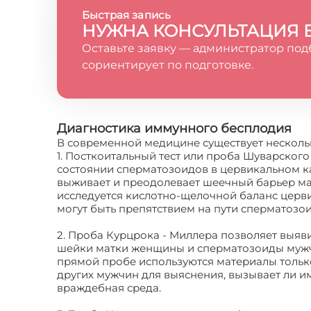
Быстрая запись
НУЖНА КОНСУЛЬТАЦИЯ 
Оставьте заявку — администратор под
сориентирует по подготовке.
Диагностика иммунного бесплодия
В современной медицине существует несколь
1. Посткоитальный тест или проба Шуварского
состоянии сперматозоидов в цервикальном к
выживает и преодолевает шеечный барьер мат
исследуется кислотно-щелочной баланс церви
могут быть препятствием на пути сперматозои
2. Проба Курцрока - Миллера позволяет выяви
шейки матки женщины и сперматозоиды мужч
прямой пробе используются материалы тольк
других мужчин для выяснения, вызывает ли 
враждебная среда.