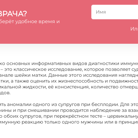
ВРАЧА?
берёт удобное время и
Ил
ко основных информативных видов диагностики иммунны
 – это классическое исследование, которое позволяет с
анале шейки матки. Данные этого исследования нагляд
ки, а также оценить их жизнеспособность и подвижность
кальной жидкости, её консистенция, количество отмерш
дов.
ть аномалии одного из супругов при бесплодии. Для это
ины и при смешивании проводится наблюдение за взаи
о обоих супругов, при перекрёстном тесте – цервикаль
иммунную реакцию только одного мужчины или в принци