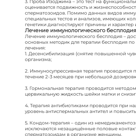
3. Проба Изоджима – это тест на функциона
оценивается подвижность и жизнеспособност
сперматозоидов. Помимо данных видов иммун
специальных тестов и анализов, имеющих ко
генетики диагностируют причины и характер
Лечение иммунологического бесплоди
Лечение иммунологического бесплодия – дос
основных методик для терапии бесплодия п
лечения:
1. Десенсибилизация (снятие повышенной чу
организма;
2. Иммуносупрессивная терапия проводится 
течение 2-3 месяцев при небольшой дозиров
3. Гормональная терапия проводится методом
цервикальную жидкость шейки матки и снизит
4. Терапия антибиотиками проводится при н
уровень антиспермальных антител и повысить 
5. Кондом-терапия – один из немедикаментоз
исключаются незащищённые половые контакты,
сперматозоидам в организме женщины.