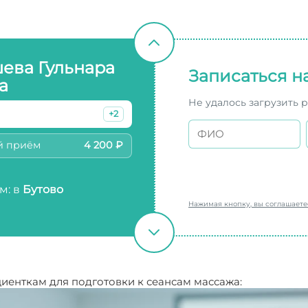
ева Гульнара
Записаться н
а
Не удалось загрузить 
+2
й приём
4 200 ₽
м: в
Бутово
Нажимая кнопку, вы соглашает
иенткам для подготовки к сеансам массажа: