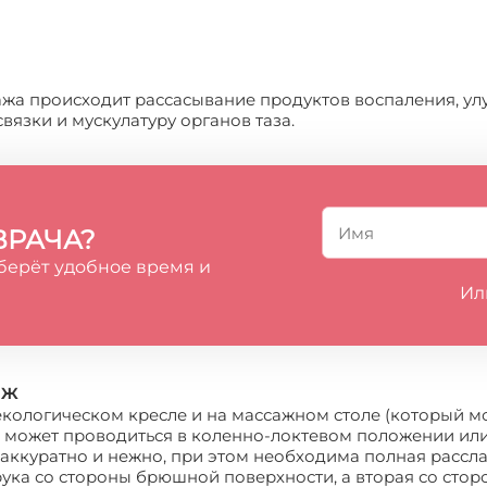
ажа происходит рассасывание продуктов воспаления, улу
язки и мускулатуру органов таза.
ВРАЧА?
берёт удобное время и
Ил
аж
кологическом кресле и на массажном столе (который м
и может проводиться в коленно-локтевом положении или
 аккуратно и нежно, при этом необходима полная расс
ука со стороны брюшной поверхности, а вторая со стор