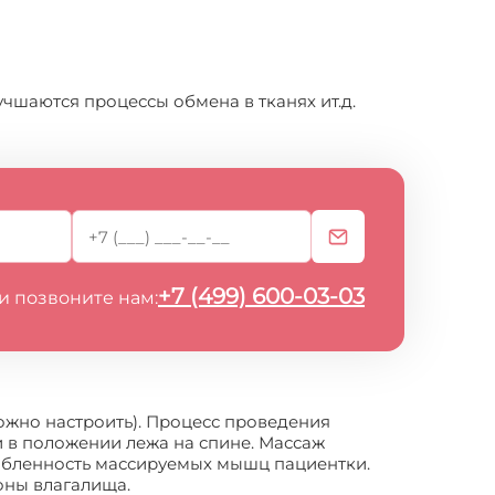
чшаются процессы обмена в тканях ит.д.
+7 (499) 600-03-03
и позвоните нам:
ожно настроить). Процесс проведения
 в положении лежа на спине. Массаж
лабленность массируемых мышц пациентки.
оны влагалища.