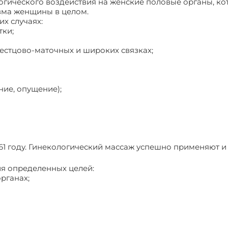
огического воздействия на женские половые органы, к
зма женщины в целом.
х случаях:
тки;
рестцово-маточных и широких связках;
ние, опущение);
61 году. Гинекологический массаж успешно применяют и
я определенных целей:
рганах;