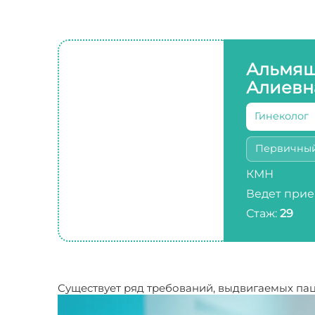
Альмяш
Алиевн
Гинеколог
Первичны
КМН
Ведет прие
Стаж:
29
Существует ряд требований, выдвигаемых пац