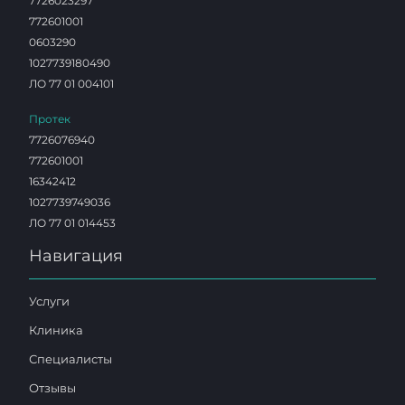
7726023297
772601001
0603290
1027739180490
ЛО 77 01 004101
Протек
7726076940
772601001
16342412
1027739749036
ЛО 77 01 014453
Навигация
Услуги
Клиника
Специалисты
Отзывы