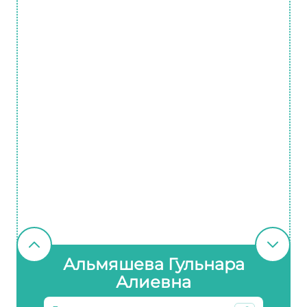
Альмяшева Гульнара
Алиевна