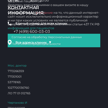
Сб - Вс
8:00 - 20:00
здоровье пациентов
Делитесь впечатлениями о вашем визите в нашу
КОНТАКТНАЯ
клинику
ИНФОРМАЦИЯ:
Обращаем ваше
внимание
на то, что данный интернет-
сайт носит исключительно информационный характер
и ни при каких условиях не является публичной
Единый номер для всех клиник
офертой, определяемой положениями статьи 437 ГК РФ
информация для пациентов
+7 (499) 600-03-03
Согласие на обработку персональных данных
▼
Все адреса клиник
Политика конфиденциальности
Мос. доктор
7713266359
771301001
53778165
1027700136760
ЛО 77 01 012765
Чертаново И