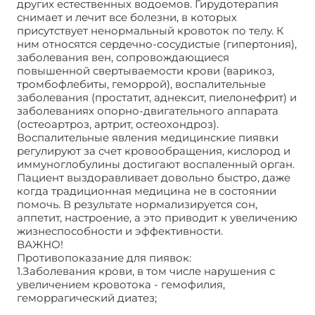
других естественных водоемов. Гирудотерапия
снимает и лечит все болезни, в которых
присутствует ненормальный кровоток по телу. К
ним относятся сердечно-сосудистые (гипертония),
заболевания вен, сопровождающиеся
повышенной свертываемости крови (варикоз,
тромбофлебиты, геморрой), воспалительные
заболевания (простатит, аднексит, пиелонефрит) и
заболеваниях опорно-двигательного аппарата
(остеоартроз, артрит, остеохондроз).
Воспалительные явления медицинские пиявки
регулируют за счет кровообращения, кислород и
иммуноглобулины достигают воспаленный орган.
Пациент выздоравливает довольно быстро, даже
когда традиционная медицина не в состоянии
помочь. В результате нормализируется сон,
аппетит, настроение, а это приводит к увеличению
жизнеспособности и эффективности.
ВАЖНО!
Противопоказание для пиявок:
1.Заболевания крови, в том числе нарушения с
увеличением кровотока - гемофилия,
геморрагический диатез;