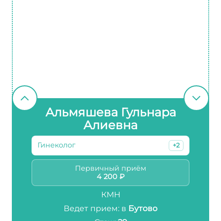
Альмяшева Гульнара
Алиевна
Гинеколог
+2
Первичный приём
4 200 ₽
КМН
Ведет прием: в
Бутово