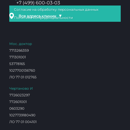
+7 (499) 600-03-03
Согласие на обработку персональных данных
▼
Все адреса клиник
Политика конфиденциальности
Мос. доктор
7713266359
771301001
53778165
1027700136760
ЛО 77 01 012765
Чертаново И
7726023297
772601001
0603290
1027739180490
ЛО 77 01 004101