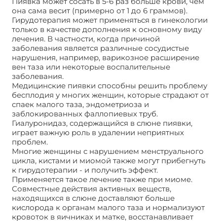
Пиявка может сосать в 5-6 раз больше крови, чем
она сама весит (примерно от 1 до 6 граммов).
Гирудотерапия может применяться в гинекологии
только в качестве дополнения к основному виду
лечения. В частности, когда причиной
заболевания является различные сосудистые
нарушения, например, варикозное расширение
вен таза или некоторые воспалительные
заболевания.
Медицинские пиявки способны решить проблему
бесплодия у многих женщин, которые страдают от
спаек малого таза, эндометриоза и
заблокированных фаллопиевых труб.
Гиалуронидаз, содержащийся в слюне пиявки,
играет важную роль в удалении неприятных
проблем.
Многие женщины с нарушением менструального
цикла, кистами и миомой также могут прибегнуть
к гирудотерапии - и получить эффект.
Применяется такое лечение также при миоме.
Совместные действия активных веществ,
находящихся в слюне доставляют больше
кислорода к органам малого таза и нормализуют
кровоток в яичниках и матке, восстанавливает