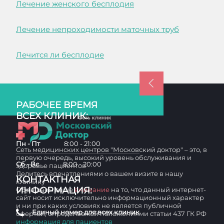
Лечение женского бесплодия
Лечение непроходимости маточных труб
Лечится ли бесплодие
РАБОЧЕЕ ВРЕМЯ
ВСЕХ КЛИНИК:
Пн - Пт
8:00 - 21:00
Сеть медицинских центров "Московский доктор" – это, в
первую очередь, высокий уровень обслуживания и
Сб - Вс
8:00 - 20:00
здоровье пациентов
Делитесь впечатлениями о вашем визите в нашу
КОНТАКТНАЯ
клинику
ИНФОРМАЦИЯ:
Обращаем ваше
внимание
на то, что данный интернет-
сайт носит исключительно информационный характер
и ни при каких условиях не является публичной
Единый номер для всех клиник
офертой, определяемой положениями статьи 437 ГК РФ
информация для пациентов