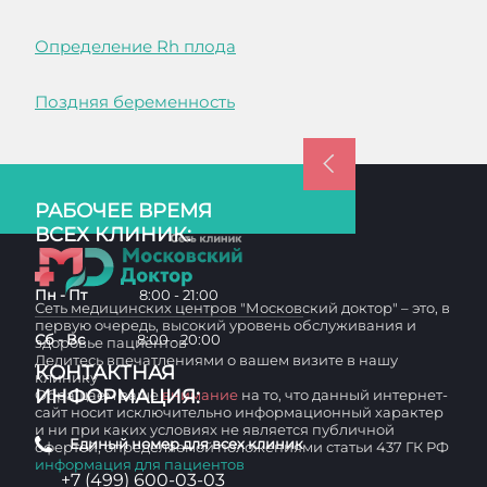
Определение Rh плода
Поздняя беременность
РАБОЧЕЕ ВРЕМЯ
ВСЕХ КЛИНИК:
Пн - Пт
8:00 - 21:00
Сеть медицинских центров "Московский доктор" – это, в
первую очередь, высокий уровень обслуживания и
Сб - Вс
8:00 - 20:00
здоровье пациентов
Делитесь впечатлениями о вашем визите в нашу
КОНТАКТНАЯ
клинику
ИНФОРМАЦИЯ:
Обращаем ваше
внимание
на то, что данный интернет-
сайт носит исключительно информационный характер
и ни при каких условиях не является публичной
Единый номер для всех клиник
офертой, определяемой положениями статьи 437 ГК РФ
информация для пациентов
+7 (499) 600-03-03