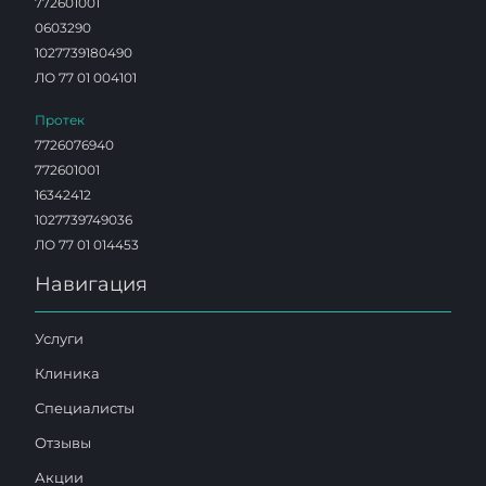
772601001
0603290
1027739180490
ЛО 77 01 004101
Протек
7726076940
772601001
16342412
1027739749036
ЛО 77 01 014453
Навигация
Услуги
Клиника
Специалисты
Отзывы
Акции