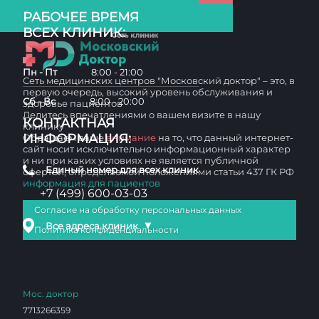
РАБОЧЕЕ ВРЕМЯ
ВСЕХ КЛИНИК:
Пн - Пт
8:00 - 21:00
Сеть медицинских центров "Московский доктор" – это, в
первую очередь, высокий уровень обслуживания и
Сб - Вс
8:00 - 20:00
здоровье пациентов
Делитесь впечатлениями о вашем визите в нашу
КОНТАКТНАЯ
клинику
ИНФОРМАЦИЯ:
Обращаем ваше
внимание
на то, что данный интернет-
сайт носит исключительно информационный характер
и ни при каких условиях не является публичной
Единый номер для всех клиник
офертой, определяемой положениями статьи 437 ГК РФ
информация для пациентов
+7 (499) 600-03-03
Согласие на обработку персональных данных
▼
Все адреса клиник
Политика конфиденциальности
Мос. доктор
7713266359