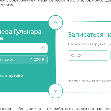
ей: с содержанием меди, серебра и золота; гормоносод
кологии.
ева Гульнара
Записаться н
а
Не удалось загрузить 
+2
й приём
4 200 ₽
м: в
Бутово
Нажимая кнопку, вы соглашает
алисты с большим опытом работы в данном направлении 