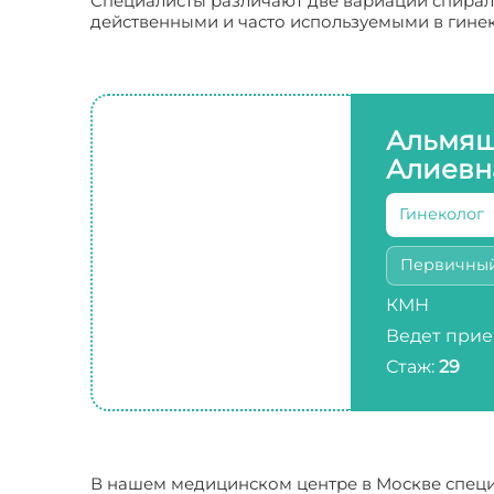
Специалисты различают две вариации спирал
действенными и часто используемыми в гине
Альмяш
Алиевн
Гинеколог
Первичны
КМН
Ведет прие
Стаж:
29
В нашем медицинском центре в Москве специ