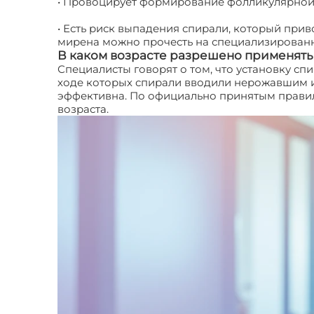
• Провоцирует формирование фолликулярной к
• Есть риск выпадения спирали, который при
мирена можно прочесть на специализированны
В каком возрасте разрешено применят
Специалисты говорят о том, что установку с
ходе которых спирали вводили нерожавшим и
эффективна. По официально принятым правил
возраста.
Спираль. Отзывы. Спираль Мирена