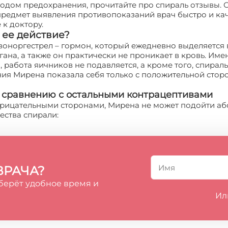
одом предохранения, прочитайте про спираль отзывы. С
редмет выявления противопоказаний врач быстро и кач
к доктору.
 ее действие?
оноргестрел – гормон, который ежедневно выделяется в
гана, а также он практически не проникает в кровь. Им
работа яичников не подавляется, а кроме того, спираль
ия Мирена показала себя только с положительной сто
о сравнению с остальными контрацептивами
рицательными сторонами, Мирена не может подойти аб
ества спирали:
ВРАЧА?
берёт удобное время и
Ил