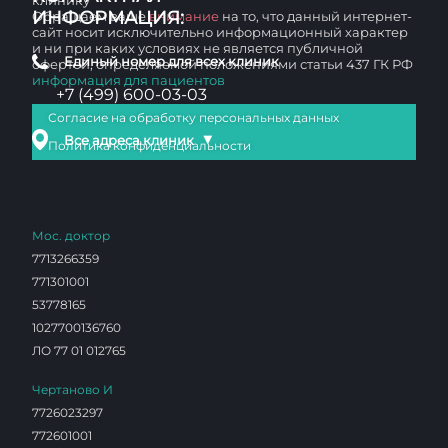
клинику
ИНФОРМАЦИЯ:
Обращаем ваше
внимание
на то, что данный интернет-
сайт носит исключительно информационный характер
и ни при каких условиях не является публичной
Единый номер для всех клиник
офертой, определяемой положениями статьи 437 ГК РФ
информация для пациентов
+7 (499) 600-03-03
Согласие на обработку персональных данных
▼
Все адреса клиник
Политика конфиденциальности
Мос. доктор
7713266359
771301001
53778165
1027700136760
ЛО 77 01 012765
Чертаново И
7726023297
772601001