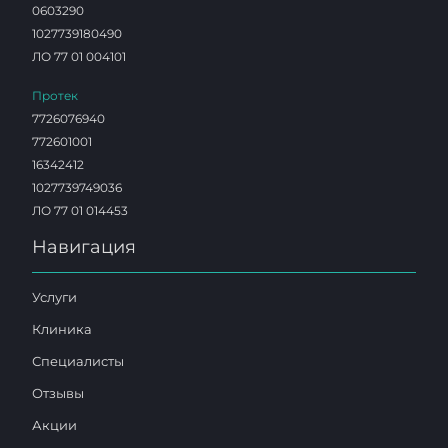
0603290
1027739180490
ЛО 77 01 004101
Протек
7726076940
772601001
16342412
1027739749036
ЛО 77 01 014453
Навигация
Услуги
Клиника
Специалисты
Отзывы
Акции