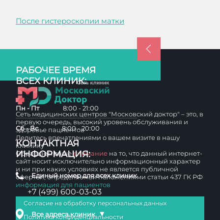
После гистероскопии матки
РАБОЧЕЕ ВРЕМЯ
ВСЕХ КЛИНИК:
Пн - Пт
8:00 - 21:00
Сеть медицинских центров "Московский доктор" – это, в
первую очередь, высокий уровень обслуживания и
Сб - Вс
8:00 - 20:00
здоровье пациентов
Делитесь впечатлениями о вашем визите в нашу
КОНТАКТНАЯ
клинику
ИНФОРМАЦИЯ:
Обращаем ваше
внимание
на то, что данный интернет-
сайт носит исключительно информационный характер
и ни при каких условиях не является публичной
Единый номер для всех клиник
офертой, определяемой положениями статьи 437 ГК РФ
информация для пациентов
+7 (499) 600-03-03
Согласие на обработку персональных данных
▼
Все адреса клиник
Политика конфиденциальности