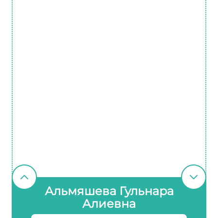
Альмяшева Гульнара
Алиевна