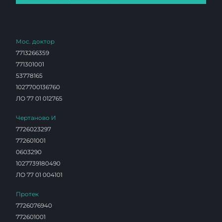
Мос. доктор
7713266359
771301001
53778165
1027700136760
ЛО 77 01 012765
Чертаново И
7726023297
772601001
0603290
1027739180490
ЛО 77 01 004101
Протек
7726076940
772601001