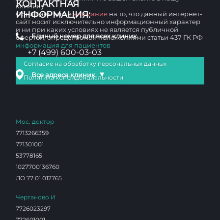
КОНТАКТНАЯ
клинику
ИНФОРМАЦИЯ:
Обращаем ваше
внимание
на то, что данный интернет-
сайт носит исключительно информационный характер
и ни при каких условиях не является публичной
Единый номер для всех клиник
офертой, определяемой положениями статьи 437 ГК РФ
информация для пациентов
+7 (499) 600-03-03
Согласие на обработку персональных данных
▼
Все адреса клиник
Политика конфиденциальности
Мос. доктор
7713266359
771301001
53778165
1027700136760
ЛО 77 01 012765
Чертаново И
7726023297
772601001