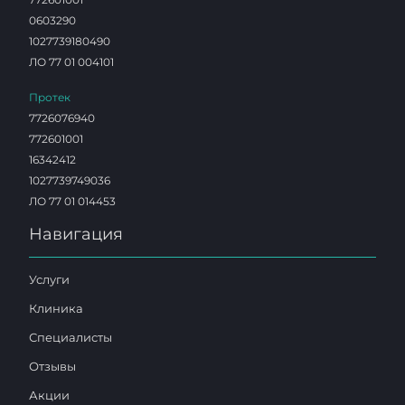
0603290
1027739180490
ЛО 77 01 004101
Протек
7726076940
772601001
16342412
1027739749036
ЛО 77 01 014453
Навигация
Услуги
Клиника
Специалисты
Отзывы
Акции