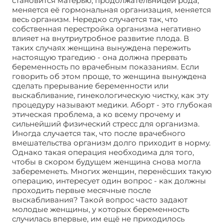
становится матерью, продолжательницей рода,
меняется её гормональная организация, меняется
весь организм. Нередко случается так, что
собственная перестройка организма негативно
влияет на внутриутробное развитие плода. В
таких случаях женщина вынуждена пережить
настоящую трагедию - она должна прервать
беременность по врачебным показаниям. Если
говорить об этом проще, то женщина вынуждена
сделать прерывание беременности или
выскабливание, гинекологическую чистку, как эту
процедуру называют медики. Аборт - это глубокая
этическая проблема, а ко всему прочему и
сильнейший физический стресс для организма.
Иногда случается так, что после врачебного
вмешательства организм долго приходит в норму.
Однако такая операция необходима для того,
чтобы в скором будущем женщина снова могла
забеременеть. Многих женщин, перенёсших такую
операцию, интересует один вопрос - как должны
проходить первые месячные после
выскабливания? Такой вопрос часто задают
молодые женщины, у которых беременность
случилась впервые, им ещё не приходилось