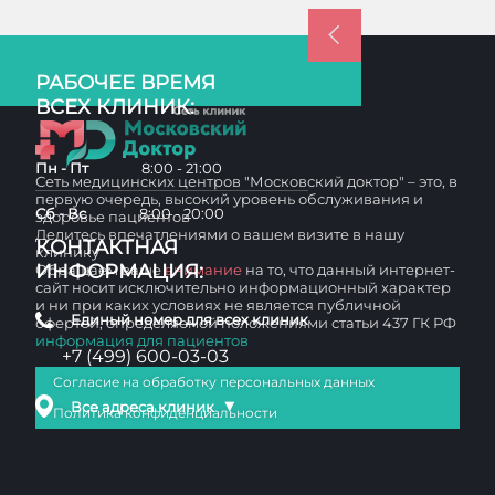
РАБОЧЕЕ ВРЕМЯ
ВСЕХ КЛИНИК:
Пн - Пт
8:00 - 21:00
Сеть медицинских центров "Московский доктор" – это, в
первую очередь, высокий уровень обслуживания и
Сб - Вс
8:00 - 20:00
здоровье пациентов
Делитесь впечатлениями о вашем визите в нашу
КОНТАКТНАЯ
клинику
ИНФОРМАЦИЯ:
Обращаем ваше
внимание
на то, что данный интернет-
сайт носит исключительно информационный характер
и ни при каких условиях не является публичной
Единый номер для всех клиник
офертой, определяемой положениями статьи 437 ГК РФ
информация для пациентов
+7 (499) 600-03-03
Согласие на обработку персональных данных
▼
Все адреса клиник
Политика конфиденциальности