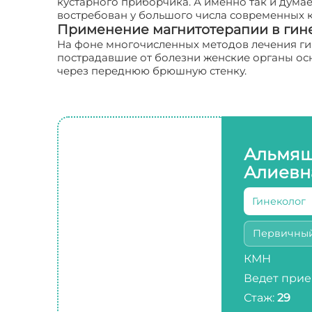
кустарного приборчика. А именно так и дума
востребован у большого числа современных к
Применение магнитотерапии в гин
На фоне многочисленных методов лечения ги
пострадавшие от болезни женские органы ос
через переднюю брюшную стенку.
Альмяш
Алиевн
Гинеколог
Первичны
КМН
Ведет прие
Стаж:
29