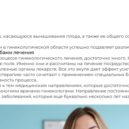
 касающуюся вынашивания плода, а также ее общего со
 в гинекологической области успешно подавляет разли
обами лечения
роцессе гинекологического лечения, достаточно много. 
е поля. Именно они и рассчитаны на лечение посредств
лезнью органы лекарств. Все это вкупе дает эффект ус
тотерапию часто сочетают с применением специальных б
вность процесса.
ся к тем медицинским направлениям, которые достаточн
многими врачами-гинекологами. Направление постоянно
 заболеваний, которые еще буквально несколько лет н