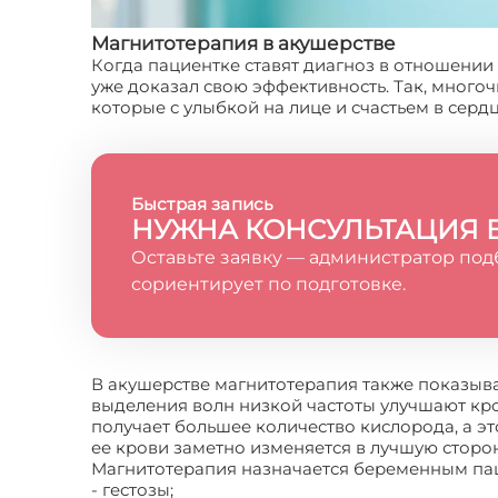
Магнитотерапия в акушерстве
Когда пациентке ставят диагноз в отношении
уже доказал свою эффективность. Так, много
которые с улыбкой на лице и счастьем в серд
Быстрая запись
НУЖНА КОНСУЛЬТАЦИЯ 
Оставьте заявку — администратор под
сориентирует по подготовке.
В акушерстве магнитотерапия также показыва
выделения волн низкой частоты улучшают кров
получает большее количество кислорода, а это
ее крови заметно изменяется в лучшую сторон
Магнитотерапия назначается беременным пац
- гестозы;