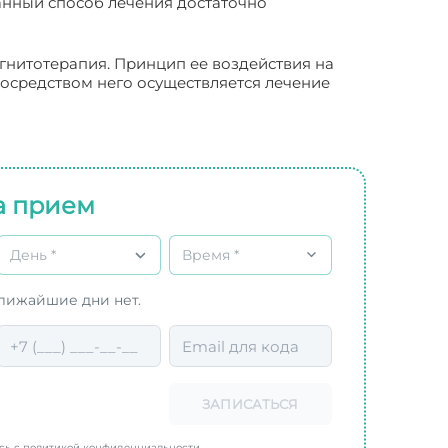
анный способ лечения достаточно
гнитотерапия. Принцип ее воздействия на
осредством него осуществляется лечение
а прием
День *
Время *
ближайшие дни нет.
ЗАПИСАТЬСЯ
есь с политикой конфиденциальности