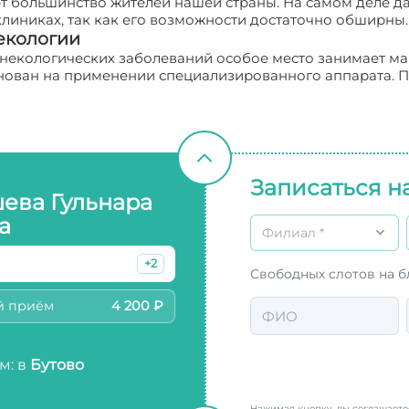
ет большинство жителей нашей страны. На самом деле д
линиках, так как его возможности достаточно обширны.
екологии
некологических заболеваний особое место занимает ма
нован на применении специализированного аппарата. П
Записаться н
ева Гульнара
а
Филиал *
+2
Свободных слотов на 
й приём
4 200 ₽
м: в
Бутово
Нажимая кнопку, вы соглашает