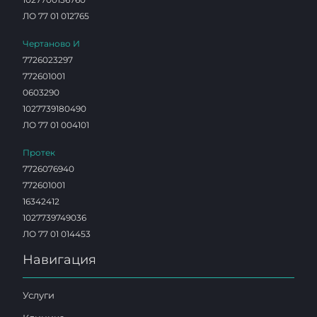
ЛО 77 01 012765
Чертаново И
7726023297
772601001
0603290
1027739180490
ЛО 77 01 004101
Протек
7726076940
772601001
16342412
1027739749036
ЛО 77 01 014453
Навигация
Услуги