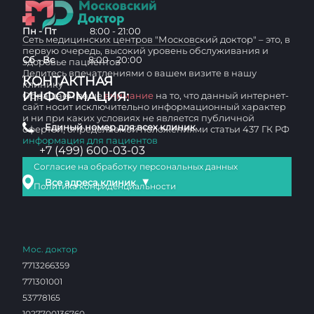
Пн - Пт
8:00 - 21:00
Сеть медицинских центров "Московский доктор" – это, в
первую очередь, высокий уровень обслуживания и
Сб - Вс
8:00 - 20:00
здоровье пациентов
Делитесь впечатлениями о вашем визите в нашу
КОНТАКТНАЯ
клинику
ИНФОРМАЦИЯ:
Обращаем ваше
внимание
на то, что данный интернет-
сайт носит исключительно информационный характер
и ни при каких условиях не является публичной
Единый номер для всех клиник
офертой, определяемой положениями статьи 437 ГК РФ
информация для пациентов
+7 (499) 600-03-03
Согласие на обработку персональных данных
▼
Все адреса клиник
Политика конфиденциальности
Мос. доктор
7713266359
771301001
53778165
1027700136760