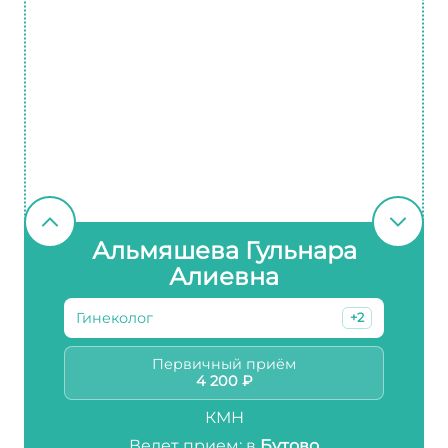
Альмяшева Гульнара
Алиевна
Гинеколог
+2
Первичный приём
4 200 ₽
КМН
Ведет прием: в
Бутово