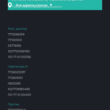
▼
Все адреса клиник
Политика конфиденциальности
Мос. доктор
7713266359
771301001
53778165
1027700136760
ЛО 77 01 012765
Чертаново И
7726023297
772601001
0603290
1027739180490
ЛО 77 01 004101
Протек
7726076940