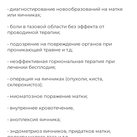
• диагностирование новообразований на матке
или яичниках;
• боли в тазовой области без эффекта от
проводимой терапии;
• подозрение на повреждение органов при
проникающей травме и т.д;
• неэффективная гормональная терапия при
лечении бесплодия;
• операция на яичниках (опухоли, киста,
склерокистоз);
• миоматозное поражение матки;
• внутреннее кровотечение,
• аноплексия яичника;
• эндометриоз яичников, придатков матки,
полости малого таза и т.д.