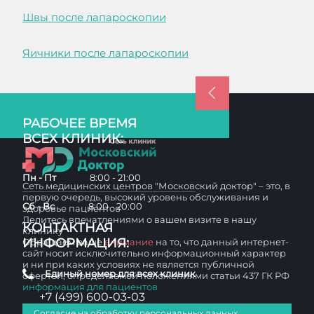
Швы после лапароскопии
Яичники после лапароскопии
РАБОЧЕЕ ВРЕМЯ
ВСЕХ КЛИНИК:
Пн - Пт
8:00 - 21:00
Сеть медицинских центров "Московский доктор" – это, в
первую очередь, высокий уровень обслуживания и
Сб - Вс
8:00 - 20:00
здоровье пациентов
Делитесь впечатлениями о вашем визите в нашу
КОНТАКТНАЯ
клинику
ИНФОРМАЦИЯ:
Обращаем ваше
внимание
на то, что данный интернет-
сайт носит исключительно информационный характер
и ни при каких условиях не является публичной
Единый номер для всех клиник
офертой, определяемой положениями статьи 437 ГК РФ
информация для пациентов
+7 (499) 600-03-03
Согласие на обработку персональных данных