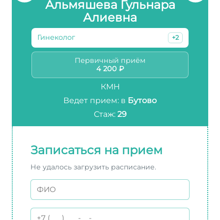
Альмяшева Гульнара
Алиевна
Гинеколог
+2
Первичный приём
4 200 ₽
КМН
Ведет прием: в
Бутово
Стаж:
29
Записаться на прием
Не удалось загрузить расписание.