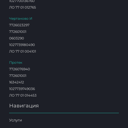
1027700136760
ЛО 77 01 012765
Чертаново И
7726023297
772601001
0603290
1027739180490
ЛО 77 01 004101
Протек
7726076940
772601001
16342412
1027739749036
ЛО 77 01 014453
Навигация
Услуги