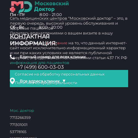
Пн - Пт
8:00 - 21:00
Сеть медицинских центров "Московский доктор" – это, в
первую очередь, высокий уровень обслуживания и
Сб - Вс
8:00 - 20:00
здоровье пациентов
Делитесь впечатлениями о вашем визите в нашу
КОНТАКТНАЯ
клинику
ИНФОРМАЦИЯ:
Обращаем ваше
внимание
на то, что данный интернет-
сайт носит исключительно информационный характер
и ни при каких условиях не является публичной
Единый номер для всех клиник
офертой, определяемой положениями статьи 437 ГК РФ
информация для пациентов
+7 (499) 600-03-03
Согласие на обработку персональных данных
▼
Все адреса клиник
Политика конфиденциальности
Мос. доктор
7713266359
771301001
53778165