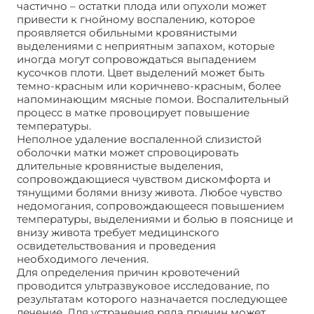
частично – остатки плода или опухоли может
привести к гнойному воспалению, которое
проявляется обильными кровянистыми
выделениями с неприятным запахом, которые
иногда могут сопровождаться выпадением
кусочков плоти. Цвет выделений может быть
темно-красным или коричнево-красным, более
напоминающим мясные помои. Воспалительный
процесс в матке провоцирует повышение
температуры.
Неполное удаление воспаленной слизистой
оболочки матки может спровоцировать
длительные кровянистые выделения,
сопровождающиеся чувством дискомфорта и
тянущими болями внизу живота. Любое чувство
недомогания, сопровождающееся повышением
температуры, выделениями и болью в пояснице и
внизу живота требует медицинского
освидетельствования и проведения
необходимого лечения.
Для определения причин кровотечений
проводится ультразвуковое исследование, по
результатам которого назначается последующее
лечение. Для устранения ряда причин может