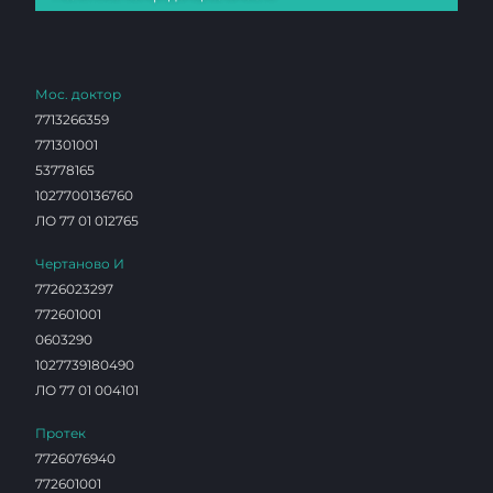
Мос. доктор
7713266359
771301001
53778165
1027700136760
ЛО 77 01 012765
Чертаново И
7726023297
772601001
0603290
1027739180490
ЛО 77 01 004101
Протек
7726076940
772601001