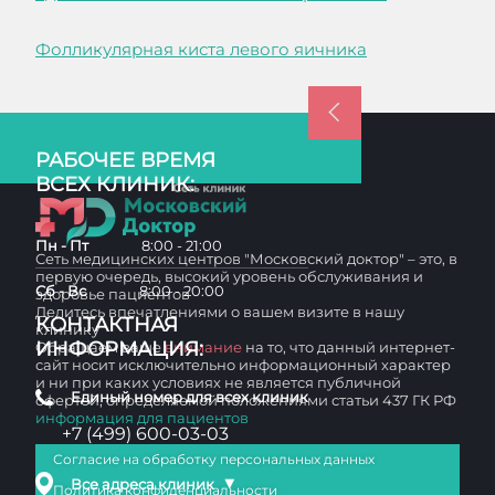
Фолликулярная киста левого яичника
РАБОЧЕЕ ВРЕМЯ
ВСЕХ КЛИНИК:
Пн - Пт
8:00 - 21:00
Сеть медицинских центров "Московский доктор" – это, в
первую очередь, высокий уровень обслуживания и
Сб - Вс
8:00 - 20:00
здоровье пациентов
Делитесь впечатлениями о вашем визите в нашу
КОНТАКТНАЯ
клинику
ИНФОРМАЦИЯ:
Обращаем ваше
внимание
на то, что данный интернет-
сайт носит исключительно информационный характер
и ни при каких условиях не является публичной
Единый номер для всех клиник
офертой, определяемой положениями статьи 437 ГК РФ
информация для пациентов
+7 (499) 600-03-03
Согласие на обработку персональных данных
▼
Все адреса клиник
Политика конфиденциальности