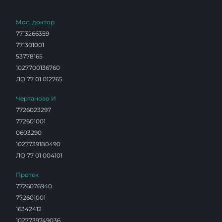
Мос. доктор
7713266359
771301001
53778165
1027700136760
ЛО 77 01 012765
Чертаново И
7726023297
772601001
0603290
1027739180490
ЛО 77 01 004101
Протек
7726076940
772601001
16342412
1027739749036