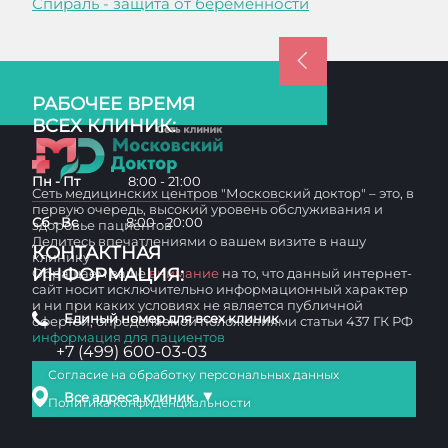
Спираль - защита от беременности
РАБОЧЕЕ ВРЕМЯ
ВСЕХ КЛИНИК:
Пн - Пт
8:00 - 21:00
Сеть медицинских центров "Московский доктор" – это, в
первую очередь, высокий уровень обслуживания и
Сб - Вс
8:00 - 20:00
здоровье пациентов
Делитесь впечатлениями о вашем визите в нашу
КОНТАКТНАЯ
клинику
ИНФОРМАЦИЯ:
Обращаем ваше
внимание
на то, что данный интернет-
сайт носит исключительно информационный характер
и ни при каких условиях не является публичной
Единый номер для всех клиник
офертой, определяемой положениями статьи 437 ГК РФ
информация для пациентов
+7 (499) 600-03-03
Согласие на обработку персональных данных
▼
Все адреса клиник
Политика конфиденциальности