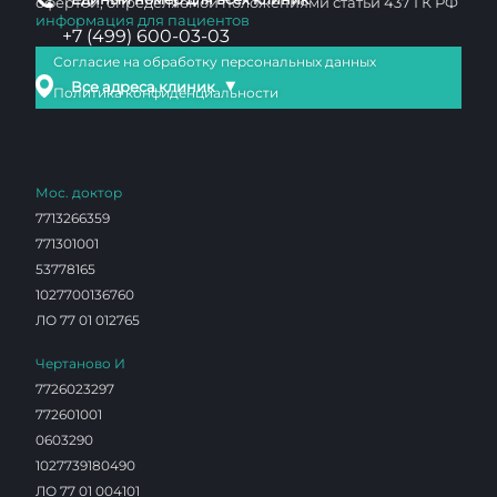
офертой, определяемой положениями статьи 437 ГК РФ
информация для пациентов
+7 (499) 600-03-03
Согласие на обработку персональных данных
▼
Все адреса клиник
Политика конфиденциальности
Мос. доктор
7713266359
771301001
53778165
1027700136760
ЛО 77 01 012765
Чертаново И
7726023297
772601001
0603290
1027739180490
ЛО 77 01 004101