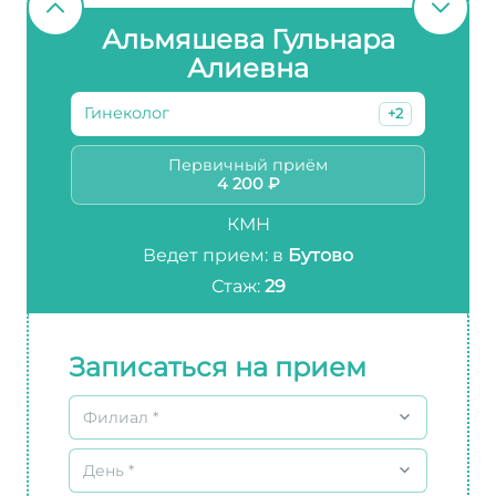
Альмяшева Гульнара
Алиевна
Гинеколог
+2
Первичный приём
4 200 ₽
КМН
Ведет прием: в
Бутово
Стаж:
29
Записаться на прием
Филиал *
День *