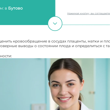
м: в
Бутово
Нажимая кнопку, вы соглашает
енить кровообращение в сосудах плаценты, матки и пл
товерные выводы о состоянии плода и определиться с т
ности: