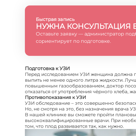
Быстрая запись
НУЖНА КОНСУЛЬТАЦИЯ 
Оставьте заявку — администратор под
сориентирует по подготовке.
Подготовка к УЗИ
Перед исследованием УЗИ женщина должна по
выпить не менее одного литра жидкости. Лучш
повышенным газообразованием, доктор посове
отказаться от употребления чёрного хлеба, ж
Противопоказания к УЗИ
УЗИ обследование – это совершенно безопасн
Но, не смотря на это, без назначения врача УЗ
В нашей клинике вы сможете пройти плановы
высококвалифицированные врачи. При необхо
том, что плод развивается так, как нужно.
Гра