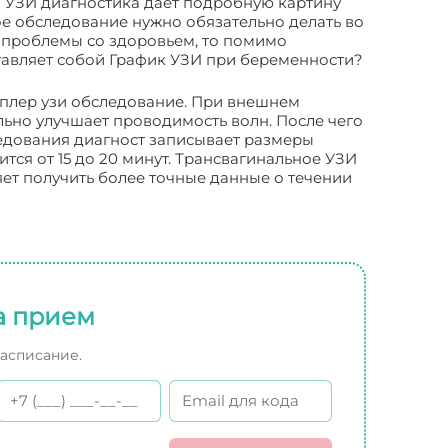
о УЗИ диагностика даёт подробную картину
ое обследование нужно обязательно делать во
я проблемы со здоровьем, то помимо
тавляет собой График УЗИ при беременности?
оплер узи обследование. При внешнем
ьно улучшает проводимость волн. После чего
ледования диагност записывает размеры
тся от 15 до 20 минут. Трансвагинальное УЗИ
яет получить более точные данные о течении
а прием
расписание.