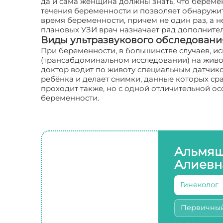
да и сама женщина должны знать, что береме
течения беременности и позволяет обнаружит
время беременности, причем не один раз, а 
плановых УЗИ врач назначает ряд дополните
Виды ультразвукового обследован
При беременности, в большинстве случаев, и
(трансабдоминальном исследовании) на живо
доктор водит по животу специальным датчико
ребёнка и делает снимки, данные которых сра
проходит также, но с одной отличительной ос
беременности.
Альмяш
Алиевн
Гинеколог
Первичны