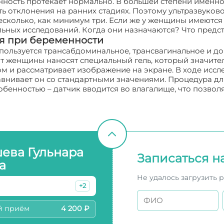
нность протекает нормально. В большей степени именн
ь отклонения на ранних стадиях. Поэтому ультразвуков
несколько, как минимум три. Если же у женщины имеютс
льных исследований. Когда они назначаются? Что предс
ия при беременности
спользуется трансабдоминальное, трансвагинальное и д
т женщины наносят специальный гель, который значител
м и рассматривает изображение на экране. В ходе исс
внивает он со стандартными значениями. Процедура дли
обенностью – датчик вводится во влагалище, что позвол
ева Гульнара
Записаться н
а
Не удалось загрузить 
+2
й приём
4 200 ₽