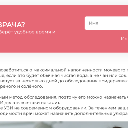
ВРАЧА?
берёт удобное время и
Ил
заботиться о максимальной наполненности мочевого пу
е, если это будет обычная чистая вода, а не чай или с
тует за несколько дней до обследования придерживать
ареного и солёного.
ый метод обследования, поэтому его можно назначать 
И делать все-таки не стоит.
е УЗИ на современном оборудовании. За течением ваше
димости врач может назначить дополнительные ультраз
фик УЗИ при беременности