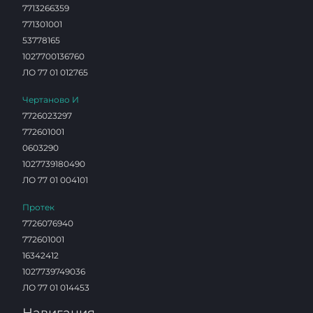
7713266359
771301001
53778165
1027700136760
ЛО 77 01 012765
Чертаново И
7726023297
772601001
0603290
1027739180490
ЛО 77 01 004101
Протек
7726076940
772601001
16342412
1027739749036
ЛО 77 01 014453