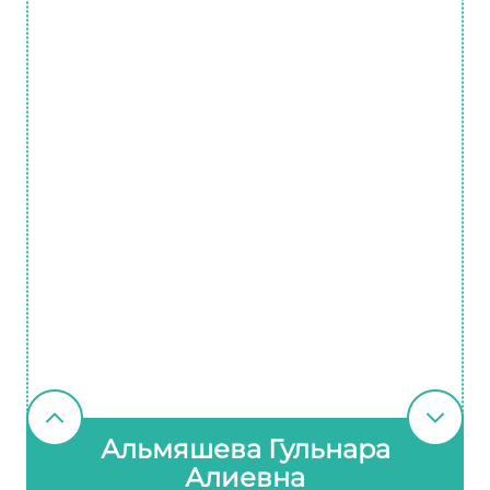
Альмяшева Гульнара
Алиевна