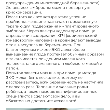
предупреждения многоплодной беременности).
Оставшиеся эмбрионы можно подвергнуть
криоконсервации.
После того как все четыре этапа успешно
пройдены, женщине назначают гормональную
терапию для поддержания имплантированного
эмбриона. Через две-три недели при помощи
определения содержания ХГЧ (хорионический
гонадотропин человека) в крови делают выводы
о том, наступила ли беременность. При
благополучном исходе ЭКО дальнейшее
вынашивание плода протекает обычным образом
и заканчивается рождением маленького
человека, такого желанного и любимого мамой и
папой.
Попыток завести малыша при помощи метода
ЭКО может быть несколько, поэтому не
расстраивайтесь, если беременность не наступила
с первого раза. Терпение и желание родить
ребёнка, а также помощь квалифицированных
специалистов сделают свой дело, и вы
обязательно достигните желаемого!
ЭКО при
непроходимости маточных труб