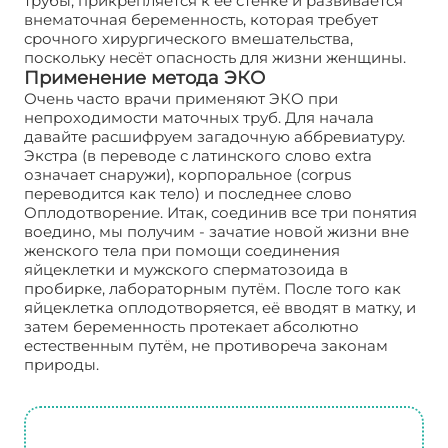
трубы, прикрепляется к её стенке и развивается
внематочная беременность, которая требует
срочного хирургического вмешательства,
поскольку несёт опасность для жизни женщины.
Применение метода ЭКО
Очень часто врачи применяют ЭКО при
непроходимости маточных труб. Для начала
давайте расшифруем загадочную аббревиатуру.
Экстра (в переводе с латинского слово extra
означает снаружи), корпоральное (corpus
переводится как тело) и последнее слово
Оплодотворение. Итак, соединив все три понятия
воедино, мы получим - зачатие новой жизни вне
женского тела при помощи соединения
яйцеклетки и мужского сперматозоида в
пробирке, лабораторным путём. После того как
яйцеклетка оплодотворяется, её вводят в матку, и
затем беременность протекает абсолютно
естественным путём, не противореча законам
природы.