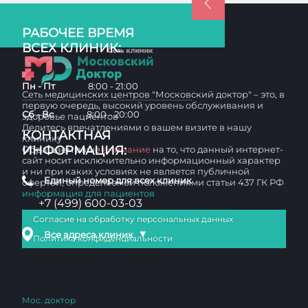
РАБОЧЕЕ ВРЕМЯ
ВСЕХ КЛИНИК:
Пн - Пт
8:00 - 21:00
Сеть медицинских центров "Московский доктор" – это, в
первую очередь, высокий уровень обслуживания и
Сб - Вс
8:00 - 20:00
здоровье пациентов
Делитесь впечатлениями о вашем визите в нашу
КОНТАКТНАЯ
клинику
ИНФОРМАЦИЯ:
Обращаем ваше
внимание
на то, что данный интернет-
сайт носит исключительно информационный характер
и ни при каких условиях не является публичной
Единый номер для всех клиник
офертой, определяемой положениями статьи 437 ГК РФ
информация для пациентов
+7 (499) 600-03-03
Согласие на обработку персональных данных
▼
Все адреса клиник
Политика конфиденциальности
Мос. доктор