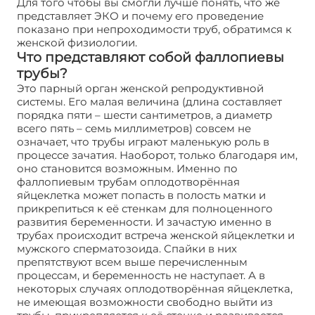
Для того чтобы вы смогли лучше понять, что же
представляет ЭКО и почему его проведение
показано при непроходимости труб, обратимся к
женской физиологии.
Что представляют собой фаллопиевы
трубы?
Это парный орган женской репродуктивной
системы. Его малая величина (длина составляет
порядка пяти – шести сантиметров, а диаметр
всего пять – семь миллиметров) совсем не
означает, что трубы играют маленькую роль в
процессе зачатия. Наоборот, только благодаря им,
оно становится возможным. Именно по
фаллопиевым трубам оплодотворённая
яйцеклетка может попасть в полость матки и
прикрепиться к её стенкам для полноценного
развития беременности. И зачастую именно в
трубах происходит встреча женской яйцеклетки и
мужского сперматозоида. Спайки в них
препятствуют всем выше перечисленным
процессам, и беременность не наступает. А в
некоторых случаях оплодотворённая яйцеклетка,
не имеющая возможности свободно выйти из