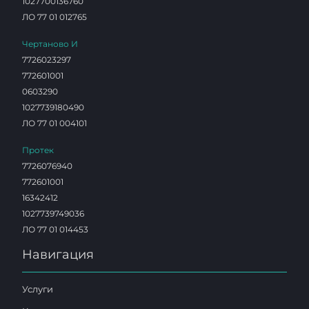
1027700136760
ЛО 77 01 012765
Чертаново И
7726023297
772601001
0603290
1027739180490
ЛО 77 01 004101
Протек
7726076940
772601001
16342412
1027739749036
ЛО 77 01 014453
Навигация
Услуги