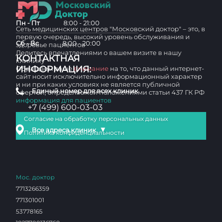
Пн - Пт
8:00 - 21:00
Сеть медицинских центров "Московский доктор" – это, в
первую очередь, высокий уровень обслуживания и
Сб - Вс
8:00 - 20:00
здоровье пациентов
Делитесь впечатлениями о вашем визите в нашу
КОНТАКТНАЯ
клинику
ИНФОРМАЦИЯ:
Обращаем ваше
внимание
на то, что данный интернет-
сайт носит исключительно информационный характер
и ни при каких условиях не является публичной
Единый номер для всех клиник
офертой, определяемой положениями статьи 437 ГК РФ
информация для пациентов
+7 (499) 600-03-03
Согласие на обработку персональных данных
▼
Все адреса клиник
Политика конфиденциальности
Мос. доктор
7713266359
771301001
53778165