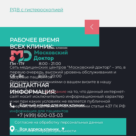
РДВ с гистероскопией
РАБОЧЕЕ ВРЕМЯ
ВСЕХ КЛИНИК:
Пн - Пт
8:00 - 21:00
Сеть медицинских центров "Московский доктор" – это, в
первую очередь, высокий уровень обслуживания и
Сб - Вс
8:00 - 20:00
здоровье пациентов
Делитесь впечатлениями о вашем визите в нашу
КОНТАКТНАЯ
клинику
ИНФОРМАЦИЯ:
Обращаем ваше
внимание
на то, что данный интернет-
сайт носит исключительно информационный характер
и ни при каких условиях не является публичной
Единый номер для всех клиник
офертой, определяемой положениями статьи 437 ГК РФ
информация для пациентов
+7 (499) 600-03-03
Согласие на обработку персональных данных
▼
Все адреса клиник
Политика конфиденциальности