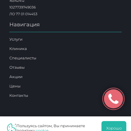
16342412
1027739749036
ЛО 77 01 014453
Навигация
Услуги
Клиника
Специалисты
Отзывы
Акции
Цены
Контакты
Пользуясь сайтом, Вы принимаете
Хорошо
2025 © «Московский Доктор»
политику
cookie