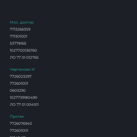
Мос. доктор
7713266359
771301001
53778165
1027700136760
ЛО 77 01 012765
Чертаново И
7726023297
772601001
0603290
1027739180490
ЛО 77 01 004101
Протек
7726076940
772601001