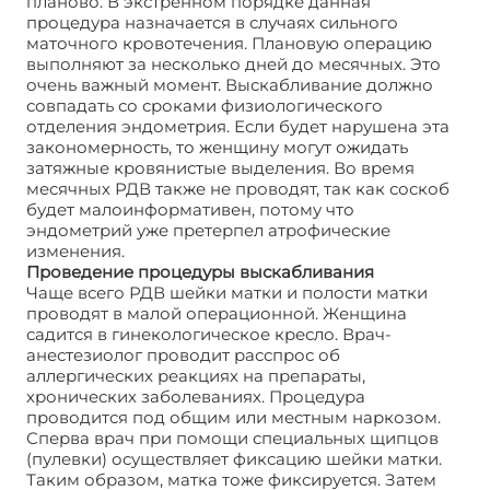
планово. В экстренном порядке данная
процедура назначается в случаях сильного
маточного кровотечения. Плановую операцию
выполняют за несколько дней до месячных. Это
очень важный момент. Выскабливание должно
совпадать со сроками физиологического
отделения эндометрия. Если будет нарушена эта
закономерность, то женщину могут ожидать
затяжные кровянистые выделения. Во время
месячных РДВ также не проводят, так как соскоб
будет малоинформативен, потому что
эндометрий уже претерпел атрофические
изменения.
Проведение процедуры выскабливания
Чаще всего РДВ шейки матки и полости матки
проводят в малой операционной. Женщина
садится в гинекологическое кресло. Врач-
анестезиолог проводит расспрос об
аллергических реакциях на препараты,
хронических заболеваниях. Процедура
проводится под общим или местным наркозом.
Сперва врач при помощи специальных щипцов
(пулевки) осуществляет фиксацию шейки матки.
Таким образом, матка тоже фиксируется. Затем