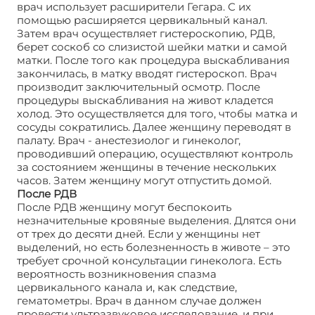
врач использует расширители Гегара. С их
помощью расширяется цервикальный канал.
Затем врач осуществляет гистероскопию, РДВ,
берет соскоб со слизистой шейки матки и самой
матки. После того как процедура выскабливания
закончилась, в матку вводят гистероскоп. Врач
производит заключительный осмотр. После
процедуры выскабливания на живот кладется
холод. Это осуществляется для того, чтобы матка и
сосуды сократились. Далее женщину переводят в
палату. Врач - анестезиолог и гинеколог,
проводивший операцию, осуществляют контроль
за состоянием женщины в течение нескольких
часов. Затем женщину могут отпустить домой.
После РДВ
После РДВ женщину могут беспокоить
незначительные кровяные выделения. Длятся они
от трех до десяти дней. Если у женщины нет
выделений, но есть болезненность в животе – это
требует срочной консультации гинеколога. Есть
вероятность возникновения спазма
цервикального канала и, как следствие,
гематометры. Врач в данном случае должен
провести ультразвуковое исследование, и при